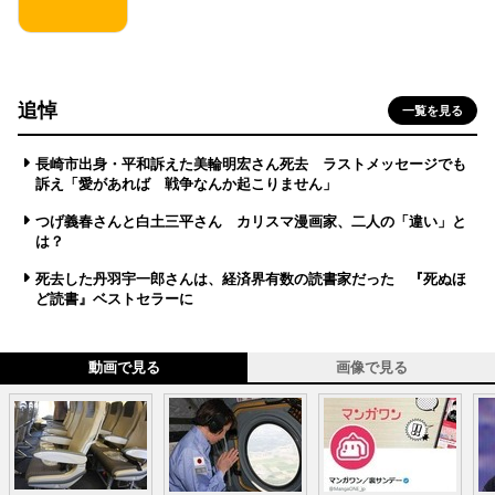
追悼
一覧を見る
長崎市出身・平和訴えた美輪明宏さん死去 ラストメッセージでも
訴え「愛があれば 戦争なんか起こりません」
つげ義春さんと白土三平さん カリスマ漫画家、二人の「違い」と
は？
死去した丹羽宇一郎さんは、経済界有数の読書家だった 『死ぬほ
ど読書』ベストセラーに
動画で見る
画像で見る