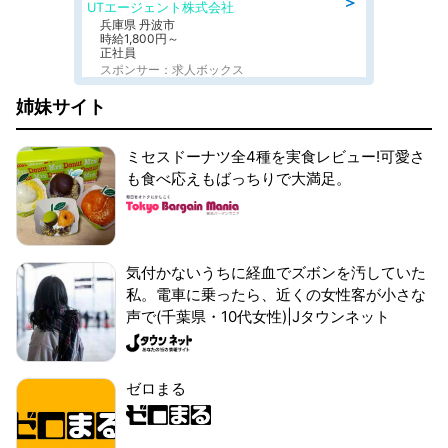
＞
UTエージェント株式会社
兵庫県 丹波市
時給1,800円～
正社員
スポンサー：求人ボックス
姉妹サイト
ミセスドーナツ全4種を実食レビュー!可愛さ
も食べ応えもばっちりで大満足。
気付かないうちに経血でズボンを汚していた
私。電車に乗ったら、近くの女性客が小さな
声で(千葉県・10代女性)|Jタウンネット
ゼロまる