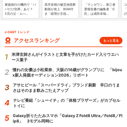
家族旅行の機内で「パ
高市首相の被災地視察
「マンガワン」第三者
コ
パだけ別席」あり？
動画が炎上 BGM付
委報告書の編集者「G
「
5児の父・エハ...
き「総理が主役...
氏」は成田卓哉...
げ
J-CAST トレンド
アクセスランキング
もっと見る
米津玄師さんがイラストと文章を手がけたカード入りウエハ
ース菓子
憧れの女優は小松菜奈、大阪の16歳がグランプリに 「bijou
x新人発掘オーディション2026」リポート
アサヒビール「スーパードライ」ブランド刷新 辛口のうま
さはそのまま飲みごたえアップ
テレビ番組「シューイチ」の「体格ブラザーズ」がカプセル
トイに
Galaxy折りたたみスマホ「Galaxy Z Fold8 Ultra／Fold8／Fl
ip8」 3モデル同時に