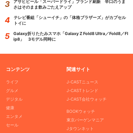
アサヒビール「スーパードライ」ブランド刷新 辛口のうま
さはそのまま飲みごたえアップ
テレビ番組「シューイチ」の「体格ブラザーズ」がカプセル
トイに
Galaxy折りたたみスマホ「Galaxy Z Fold8 Ultra／Fold8／Fl
ip8」 3モデル同時に
コンテンツ
関連サイト
ライフ
J-CASTニュース
グルメ
J-CASTトレンド
デジタル
J-CAST会社ウォッチ
健康
BOOKウォッチ
エンタメ
東京バーゲンマニア
セール
Jタウンネット