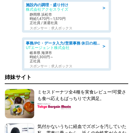
施設内の調理・盛り付け
＞
株式会社アクセスライズ
静岡県 浜松市
時給1,470円～1,570円
正社員 / 派遣社員
スポンサー：求人ボックス
事務/PC・データ入力/営業事務 休日の相談OK 月収27万円可 アルミ製品メーカーで事務
＞
UTエージェント株式会社
岐阜県 海津市
時給1,300円～
正社員
スポンサー：求人ボックス
姉妹サイト
ミセスドーナツ全4種を実食レビュー!可愛さ
も食べ応えもばっちりで大満足。
気付かないうちに経血でズボンを汚していた
私。電車に乗ったら、近くの女性客が小さな