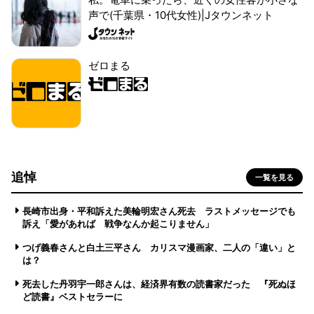
声で(千葉県・10代女性)|Jタウンネット
ゼロまる
追悼
一覧を見る
長崎市出身・平和訴えた美輪明宏さん死去 ラストメッセージでも
訴え「愛があれば 戦争なんか起こりません」
つげ義春さんと白土三平さん カリスマ漫画家、二人の「違い」と
は？
死去した丹羽宇一郎さんは、経済界有数の読書家だった 『死ぬほ
ど読書』ベストセラーに