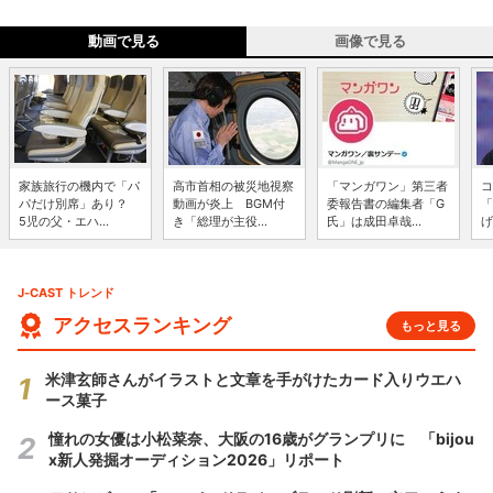
動画で見る
画像で見る
家族旅行の機内で「パ
高市首相の被災地視察
「マンガワン」第三者
コ
パだけ別席」あり？
動画が炎上 BGM付
委報告書の編集者「G
「
5児の父・エハ...
き「総理が主役...
氏」は成田卓哉...
げ
J-CAST トレンド
アクセスランキング
もっと見る
米津玄師さんがイラストと文章を手がけたカード入りウエハ
ース菓子
憧れの女優は小松菜奈、大阪の16歳がグランプリに 「bijou
x新人発掘オーディション2026」リポート