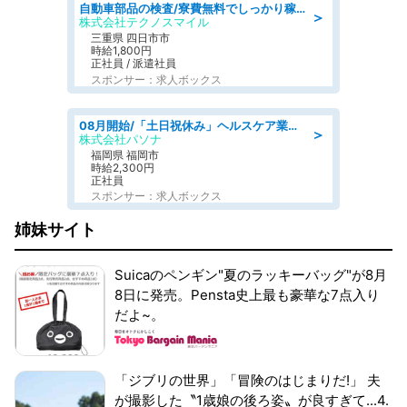
自動車部品の検査/寮費無料でしっかり稼げる denso aichi
＞
株式会社テクノスマイル
三重県 四日市市
時給1,800円
正社員 / 派遣社員
スポンサー：求人ボックス
08月開始/「土日祝休み」ヘルスケア業界の産業保健師/高時給/未経験OK/要資格:保健師、正看護師
＞
株式会社パソナ
福岡県 福岡市
時給2,300円
正社員
スポンサー：求人ボックス
姉妹サイト
Suicaのペンギン"夏のラッキーバッグ"が8月
8日に発売。Pensta史上最も豪華な7点入り
だよ~。
「ジブリの世界」「冒険のはじまりだ!」 夫
が撮影した〝1歳娘の後ろ姿〟が良すぎて...4.