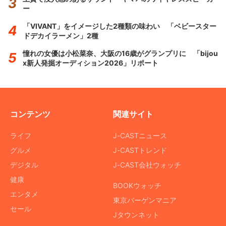
ー
「VIVANT」をイメージした2種類の味わい 「ベビースター
ドデカイラーメン」2種
憧れの女優は小松菜奈、大阪の16歳がグランプリに 「bijou
x新人発掘オーディション2026」リポート
コンテンツ
関連サイト
ライフ
J-CASTニュース
グルメ
J-CASTトレンド
デジタル
J-CAST会社ウォッチ
健康
BOOKウォッチ
エンタメ
東京バーゲンマニア
セール
Jタウンネット