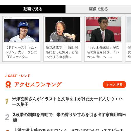
動画で見る
画像で見る
【ドジャース】キム・
新党結成で「「騙し討
「れいわ新選組」が党
登
ヘソン、大リーグ公式
ちにあった気分」と怒
名の変更を発表、「い
女
「PSロースタ...
ったひろゆき妻...
のちの党」へ ...
発
J-CAST トレンド
アクセスランキング
もっと見る
米津玄師さんがイラストと文章を手がけたカード入りウエハ
ース菓子
3段階の制御を自動で 米の香りや甘みを引き出す家庭用精米
機
上質で没入感のあるサウンド ヤマハのワイヤレススピーカ