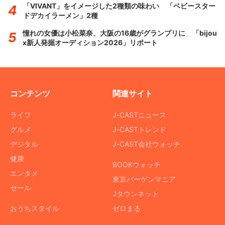
「VIVANT」をイメージした2種類の味わい 「ベビースター
ドデカイラーメン」2種
憧れの女優は小松菜奈、大阪の16歳がグランプリに 「bijou
x新人発掘オーディション2026」リポート
コンテンツ
関連サイト
ライフ
J-CASTニュース
グルメ
J-CASTトレンド
デジタル
J-CAST会社ウォッチ
健康
BOOKウォッチ
エンタメ
東京バーゲンマニア
セール
Jタウンネット
おうちスタイル
ゼロまる