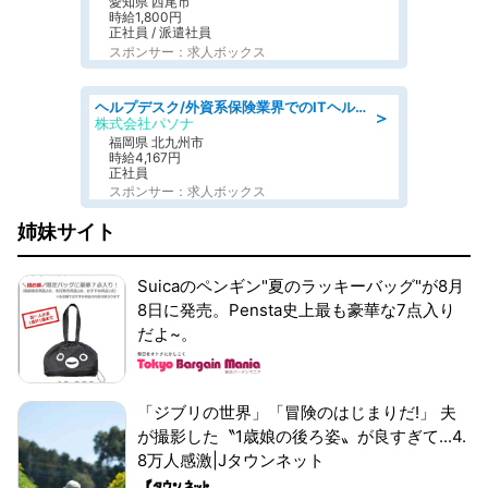
愛知県 西尾市
時給1,800円
正社員 / 派遣社員
スポンサー：求人ボックス
ヘルプデスク/外資系保険業界でのITヘルプデスク業務/駅近/即日勤務可/ヘルプデスク
＞
株式会社パソナ
福岡県 北九州市
時給4,167円
正社員
スポンサー：求人ボックス
姉妹サイト
Suicaのペンギン"夏のラッキーバッグ"が8月
8日に発売。Pensta史上最も豪華な7点入り
だよ~。
「ジブリの世界」「冒険のはじまりだ!」 夫
が撮影した〝1歳娘の後ろ姿〟が良すぎて...4.
8万人感激|Jタウンネット