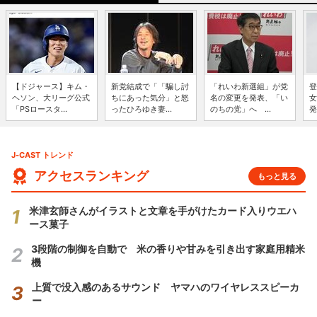
【ドジャース】キム・
新党結成で「「騙し討
「れいわ新選組」が党
登
ヘソン、大リーグ公式
ちにあった気分」と怒
名の変更を発表、「い
女
「PSロースタ...
ったひろゆき妻...
のちの党」へ ...
発
J-CAST トレンド
アクセスランキング
もっと見る
米津玄師さんがイラストと文章を手がけたカード入りウエハ
ース菓子
3段階の制御を自動で 米の香りや甘みを引き出す家庭用精米
機
上質で没入感のあるサウンド ヤマハのワイヤレススピーカ
ー