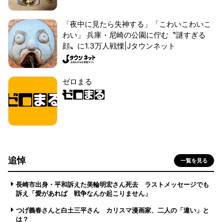
「夜中に見たら失神する」「こわいこわいこ
わい」 兵庫・尼崎の公園に佇む〝謎すぎる
顔〟に1.3万人戦慄|Jタウンネット
ゼロまる
追悼
一覧を見る
長崎市出身・平和訴えた美輪明宏さん死去 ラストメッセージでも
訴え「愛があれば 戦争なんか起こりません」
つげ義春さんと白土三平さん カリスマ漫画家、二人の「違い」と
は？