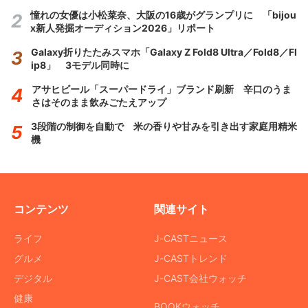
憧れの女優は小松菜奈、大阪の16歳がグランプリに 「bijou
x新人発掘オーディション2026」リポート
Galaxy折りたたみスマホ「Galaxy Z Fold8 Ultra／Fold8／Fl
ip8」 3モデル同時に
アサヒビール「スーパードライ」ブランド刷新 辛口のうま
さはそのまま飲みごたえアップ
3段階の制御を自動で 米の香りや甘みを引き出す家庭用精米
機
コンテンツ
関連サイト
ライフ
J-CASTニュース
グルメ
J-CASTトレンド
デジタル
J-CAST会社ウォッチ
健康
BOOKウォッチ