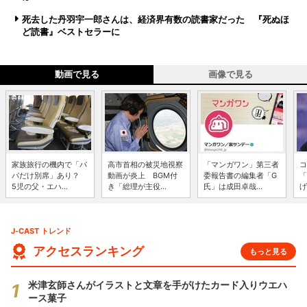
死去した丹羽宇一郎さんは、経済界有数の読書家だった 『死ぬほ
ど読書』ベストセラーに
動画で見る
画像で見る
家族旅行の機内で「パ
高市首相の被災地視察
「マンガワン」第三者
コ
パだけ別席」あり？
動画が炎上 BGM付
委報告書の編集者「G
「
5児の父・エハ...
き「総理が主役...
氏」は成田卓哉...
げ
J-CAST トレンド
アクセスランキング
もっと見る
米津玄師さんがイラストと文章を手がけたカード入りウエハ
ース菓子