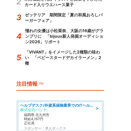
カード入りウエハース菓子
ゼッテリア 期間限定「夏の和風おろしバ
ーガーフェア」
憧れの女優は小松菜奈、大阪の16歳がグラ
ンプリに 「bijoux新人発掘オーディショ
ン2026」リポート
「VIVANT」をイメージした2種類の味わ
い 「ベビースタードデカイラーメン」2
種
注目情報
PR
ヘルプデスク/外資系保険業界でのITヘルプデスク業務/駅近/即日勤務可/ヘルプデスク
＞
株式会社パソナ
福岡県 北九州市
時給4,167円
正社員
スポンサー：求人ボックス