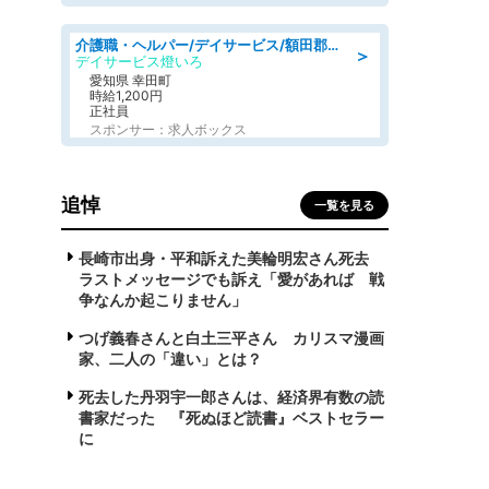
介護職・ヘルパー/デイサービス/額田郡幸田町/JR東海道本線 幸田/愛知県
＞
デイサービス燈いろ
愛知県 幸田町
時給1,200円
正社員
スポンサー：求人ボックス
追悼
一覧を見る
長崎市出身・平和訴えた美輪明宏さん死去
ラストメッセージでも訴え「愛があれば 戦
争なんか起こりません」
つげ義春さんと白土三平さん カリスマ漫画
家、二人の「違い」とは？
死去した丹羽宇一郎さんは、経済界有数の読
書家だった 『死ぬほど読書』ベストセラー
に