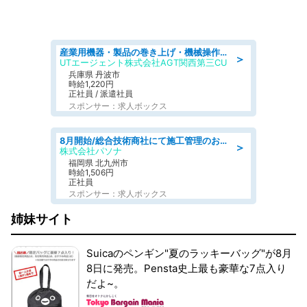
産業用機器・製品の巻き上げ・機械操作・材料補充/寮完備/日勤/日払い/工場・製造
＞
UTエージェント株式会社AGT関西第三CU
兵庫県 丹波市
時給1,220円
正社員 / 派遣社員
スポンサー：求人ボックス
8月開始/総合技術商社にて施工管理のお仕事/即日勤務可/車通勤可/工事・土木施工管理/生産・品質管理
＞
株式会社パソナ
福岡県 北九州市
時給1,506円
正社員
スポンサー：求人ボックス
姉妹サイト
Suicaのペンギン"夏のラッキーバッグ"が8月
8日に発売。Pensta史上最も豪華な7点入り
だよ~。