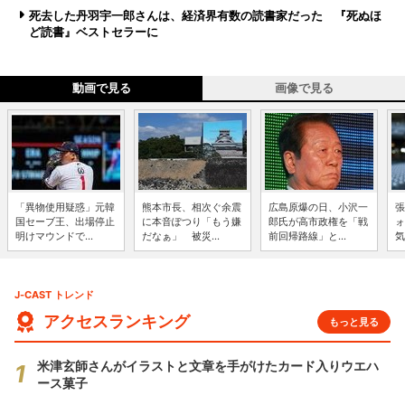
死去した丹羽宇一郎さんは、経済界有数の読書家だった 『死ぬほ
ど読書』ベストセラーに
動画で見る
画像で見る
「異物使用疑惑」元韓
熊本市長、相次ぐ余震
広島原爆の日、小沢一
張
国セーブ王、出場停止
に本音ぽつり「もう嫌
郎氏が高市政権を「戦
ォ
明けマウンドで...
だなぁ」 被災...
前回帰路線」と...
気
J-CAST トレンド
アクセスランキング
もっと見る
米津玄師さんがイラストと文章を手がけたカード入りウエハ
ース菓子