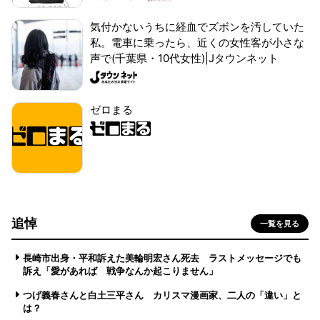
気付かないうちに経血でズボンを汚していた
私。電車に乗ったら、近くの女性客が小さな
声で(千葉県・10代女性)|Jタウンネット
ゼロまる
追悼
一覧を見る
長崎市出身・平和訴えた美輪明宏さん死去 ラストメッセージでも
訴え「愛があれば 戦争なんか起こりません」
つげ義春さんと白土三平さん カリスマ漫画家、二人の「違い」と
は？