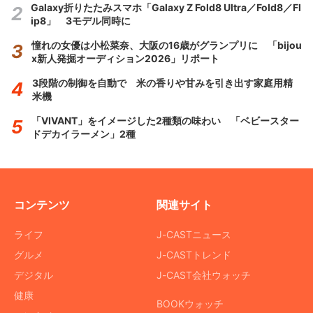
Galaxy折りたたみスマホ「Galaxy Z Fold8 Ultra／Fold8／Fl
ip8」 3モデル同時に
憧れの女優は小松菜奈、大阪の16歳がグランプリに 「bijou
x新人発掘オーディション2026」リポート
3段階の制御を自動で 米の香りや甘みを引き出す家庭用精
米機
「VIVANT」をイメージした2種類の味わい 「ベビースター
ドデカイラーメン」2種
コンテンツ
関連サイト
ライフ
J-CASTニュース
グルメ
J-CASTトレンド
デジタル
J-CAST会社ウォッチ
健康
BOOKウォッチ