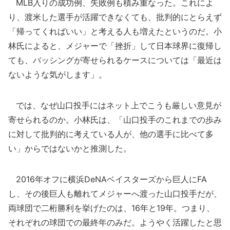
MLB入りの成功例、失敗例も積み重なった。これによ
り、渡米した選手が活躍できなくても、批判的にとらえず
「帰ってくればいい」と考える人も増えたというのだ。小
林氏によると、メジャーで「挫折」して日本球界に復帰し
ても、バッシングが寄せられるケースについては「最近は
ないような気がします」。
では、なぜ山口投手にはネット上でこうも厳しい意見が
寄せられるのか。小林氏は、「山口投手のこれまでの歩み
に対して批判的に考えている人が、他の選手に比べて多
い」からではないかと推測した。
2016年オフに横浜DeNAベイスターズから巨人にFA
し、その後巨人も離れてメジャーへ渡った山口投手だが、
両球団で二桁勝利を挙げたのは、16年と19年。つまり、
それぞれの球団での最終年のみだ。ようやく活躍したと思