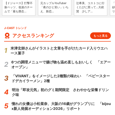
【ドジャース】打撃不
元カップルYouTuber
辻希美、コストコに行
「
振ベッツ、低迷のチー
「夜のひと笑い」いち
くたびに買って...大絶
紗
ムで「最も懸念...
え、新恋...
賛 少しア...
リ
J-CAST トレンド
アクセスランキング
もっと見る
米津玄師さんがイラストと文章を手がけたカード入りウエハ
ース菓子
6つの調理メニューで揚げ物も温め直しもおいしく 「エアー
オーブン」
「VIVANT」をイメージした2種類の味わい 「ベビースター
ドデカイラーメン」2種
明治「即攻元気」初のグミ期間限定 さわやかな栄養ドリン
ク味
憧れの女優は小松菜奈、大阪の16歳がグランプリに 「bijou
x新人発掘オーディション2026」リポート