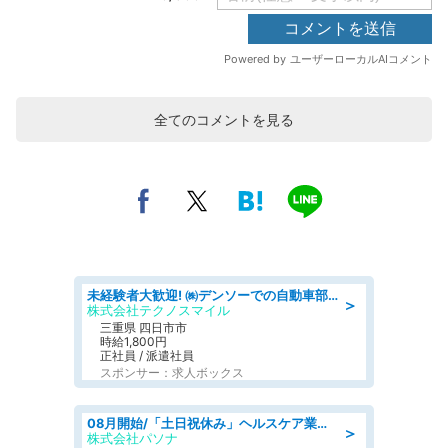
全てのコメントを見る
未経験者大歓迎! ㈱デンソーでの自動車部品の組立作業 denso aichi
＞
株式会社テクノスマイル
三重県 四日市市
時給1,800円
正社員 / 派遣社員
スポンサー：求人ボックス
08月開始/「土日祝休み」ヘルスケア業界の産業保健師/高時給/未経験OK/要資格:保健師、正看護師
＞
株式会社パソナ