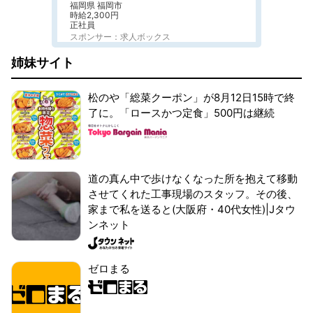
福岡県 福岡市
時給2,300円
正社員
スポンサー：求人ボックス
姉妹サイト
松のや「総菜クーポン」が8月12日15時で終
了に。「ロースかつ定食」500円は継続
道の真ん中で歩けなくなった所を抱えて移動
させてくれた工事現場のスタッフ。その後、
家まで私を送ると(大阪府・40代女性)|Jタウ
ンネット
ゼロまる