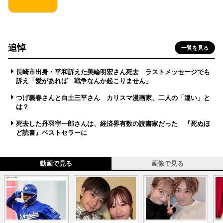
追悼
一覧を見る
長崎市出身・平和訴えた美輪明宏さん死去 ラストメッセージでも
訴え「愛があれば 戦争なんか起こりません」
つげ義春さんと白土三平さん カリスマ漫画家、二人の「違い」と
は？
死去した丹羽宇一郎さんは、経済界有数の読書家だった 『死ぬほ
ど読書』ベストセラーに
動画で見る
画像で見る