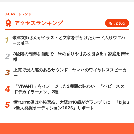
J-CAST トレンド
アクセスランキング
もっと見る
米津玄師さんがイラストと文章を手がけたカード入りウエハ
ース菓子
3段階の制御を自動で 米の香りや甘みを引き出す家庭用精米
機
上質で没入感のあるサウンド ヤマハのワイヤレススピーカ
ー
「VIVANT」をイメージした2種類の味わい 「ベビースター
ドデカイラーメン」2種
憧れの女優は小松菜奈、大阪の16歳がグランプリに 「bijou
x新人発掘オーディション2026」リポート