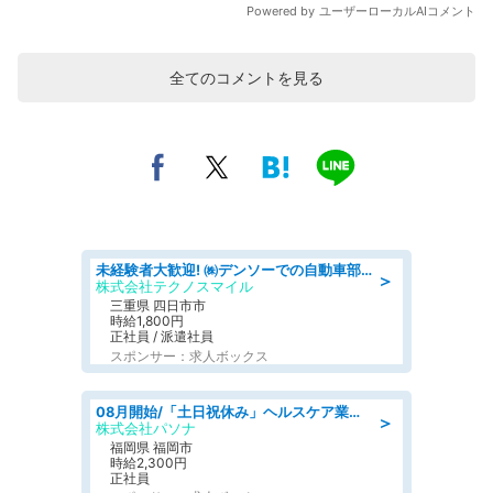
全てのコメントを見る
未経験者大歓迎! ㈱デンソーでの自動車部品の組立作業 denso aichi
＞
株式会社テクノスマイル
三重県 四日市市
時給1,800円
正社員 / 派遣社員
スポンサー：求人ボックス
08月開始/「土日祝休み」ヘルスケア業界の産業保健師/高時給/未経験OK/要資格:保健師、正看護師
＞
株式会社パソナ
福岡県 福岡市
時給2,300円
正社員