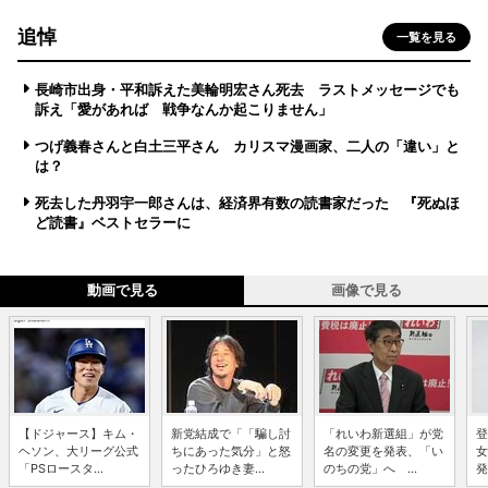
追悼
一覧を見る
長崎市出身・平和訴えた美輪明宏さん死去 ラストメッセージでも
訴え「愛があれば 戦争なんか起こりません」
つげ義春さんと白土三平さん カリスマ漫画家、二人の「違い」と
は？
死去した丹羽宇一郎さんは、経済界有数の読書家だった 『死ぬほ
ど読書』ベストセラーに
動画で見る
画像で見る
【ドジャース】キム・
新党結成で「「騙し討
「れいわ新選組」が党
登
ヘソン、大リーグ公式
ちにあった気分」と怒
名の変更を発表、「い
女
「PSロースタ...
ったひろゆき妻...
のちの党」へ ...
発