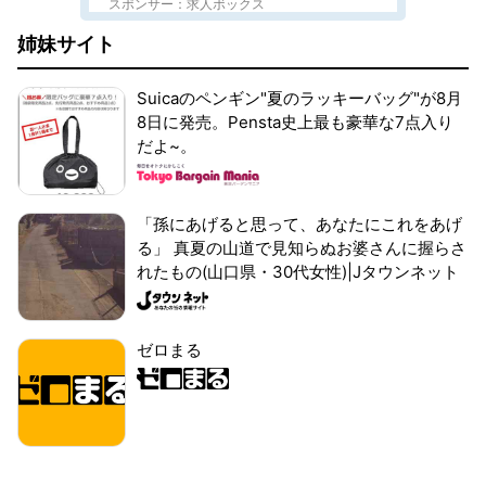
スポンサー：求人ボックス
姉妹サイト
Suicaのペンギン"夏のラッキーバッグ"が8月
8日に発売。Pensta史上最も豪華な7点入り
だよ~。
「孫にあげると思って、あなたにこれをあげ
る」 真夏の山道で見知らぬお婆さんに握らさ
れたもの(山口県・30代女性)|Jタウンネット
ゼロまる