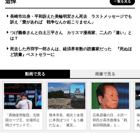
追悼
一覧を見る
長崎市出身・平和訴えた美輪明宏さん死去 ラストメッセージでも
訴え「愛があれば 戦争なんか起こりません」
つげ義春さんと白土三平さん カリスマ漫画家、二人の「違い」と
は？
死去した丹羽宇一郎さんは、経済界有数の読書家だった 『死ぬほ
ど読書』ベストセラーに
動画で見る
画像で見る
「異物使用疑惑」元韓
熊本市長、相次ぐ余震
広島原爆の日、小沢一
張
国セーブ王、出場停止
に本音ぽつり「もう嫌
郎氏が高市政権を「戦
ォ
明けマウンドで...
だなぁ」 被災...
前回帰路線」と...
気