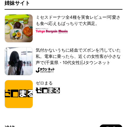
姉妹サイト
ミセスドーナツ全4種を実食レビュー!可愛さ
も食べ応えもばっちりで大満足。
気付かないうちに経血でズボンを汚していた
私。電車に乗ったら、近くの女性客が小さな
声で(千葉県・10代女性)|Jタウンネット
ゼロまる