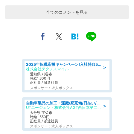
全てのコメントを見る
2025年転職応援キャンペーン!入社特典58万円/デンソーで働こう!自動車工場で小型部品の検査業務 denso aichi
＞
株式会社テクノスマイル
愛知県 刈谷市
時給1,800円
正社員 / 派遣社員
スポンサー：求人ボックス
自動車製品の加工・運搬/寮完備/日払い/工場・製造
＞
UTエージェント株式会社AGT西日本第二CU
大分県 宇佐市
時給1,550円
正社員 / 派遣社員
スポンサー：求人ボックス