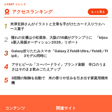
J-CAST トレンド
アクセスランキング
もっと見る
米津玄師さんがイラストと文章を手がけたカード入りウエハ
ース菓子
憧れの女優は小松菜奈、大阪の16歳がグランプリに 「bijou
x新人発掘オーディション2026」リポート
Galaxy折りたたみスマホ「Galaxy Z Fold8 Ultra／Fold8／Fl
ip8」 3モデル同時に
アサヒビール「スーパードライ」ブランド刷新 辛口のうま
さはそのまま飲みごたえアップ
3段階の制御を自動で 米の香りや甘みを引き出す家庭用精米
機
コンテンツ
関連サイト