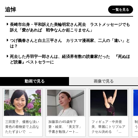
追悼
一覧を見る
長崎市出身・平和訴えた美輪明宏さん死去 ラストメッセージでも
訴え「愛があれば 戦争なんか起こりません」
つげ義春さんと白土三平さん カリスマ漫画家、二人の「違い」と
は？
死去した丹羽宇一郎さんは、経済界有数の読書家だった 『死ぬほ
ど読書』ベストセラーに
動画で見る
画像で見る
三田寛子、優雅な淡い
加藤茶の45歳年下
フィギュア・中井亜
制
黄色の着物姿で上品な
妻・綾菜、「美文字」
美、華麗にトリプルア
う
たたずまいで ...
手書き勉強ノート...
クセル決める 「...
一