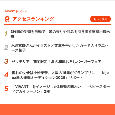
J-CAST トレンド
アクセスランキング
もっと見る
3段階の制御を自動で 米の香りや甘みを引き出す家庭用精米
機
米津玄師さんがイラストと文章を手がけたカード入りウエハ
ース菓子
ゼッテリア 期間限定「夏の和風おろしバーガーフェア」
憧れの女優は小松菜奈、大阪の16歳がグランプリに 「bijo
ux新人発掘オーディション2026」リポート
「VIVANT」をイメージした2種類の味わい 「ベビースター
ドデカイラーメン」2種