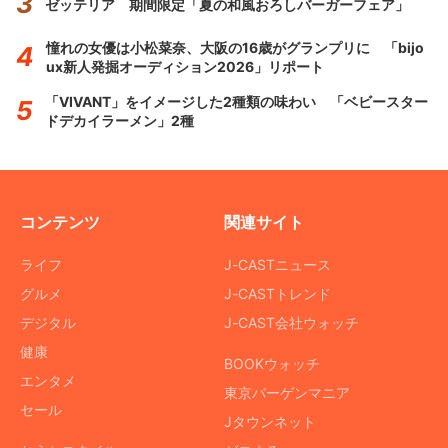
ゼッテリア 期間限定「夏の和風おろしバーガーフェア」
憧れの女優は小松菜奈、大阪の16歳がグランプリに 「bijo
ux新人発掘オーディション2026」リポート
「VIVANT」をイメージした2種類の味わい 「ベビースター
ドデカイラーメン」2種
コンテンツ
関連サイト
ライフ
J-CASTニュース
グルメ
J-CASTトレンド
デジタル
J-CAST会社ウォッチ
健康
BOOKウォッチ
エンタメ
東京バーゲンマニア
セール
Jタウンネット