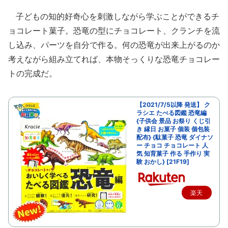
子どもの知的好奇心を刺激しながら学ぶことができるチ
ョコレート菓子。恐竜の型にチョコレート、クランチを流
し込み、パーツを自分で作る。何の恐竜が出来上がるのか
考えながら組み立てれば、本物そっくりな恐竜チョコレー
トの完成だ。
【2021/7/5以降 発送】 ク
ラシエ たべる図鑑 恐竜編
{子供会 景品 お祭り くじ引
き 縁日 お菓子 個装 個包装
配布} {駄菓子 恐竜 ダイナソ
ー チョコ チョコレート 人
気 知育菓子 作る 手作り 実
験 おかし} [21F19]
楽天
で購
入