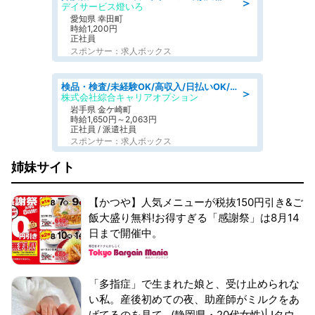
＞
デイサービス燈いろ
愛知県 幸田町
時給1,200円
正社員
スポンサー：求人ボックス
検品・検査/未経験OK/高収入/日払いOK/交替制/20・30・40代活躍中
＞
株式会社綜合キャリアオプション
岩手県 金ケ崎町
時給1,650円～2,063円
正社員 / 派遣社員
スポンサー：求人ボックス
姉妹サイト
【かつや】人気メニューが税抜150円引き&ご
飯大盛り無料!お得すぎる「感謝祭」は8月14
日まで開催中。
「多指症」で生まれた娘と、受け止められな
い私。産後初めての夜、助産師がミルクをあ
げてるのを見て...(静岡県・20代女性)|Jタウ