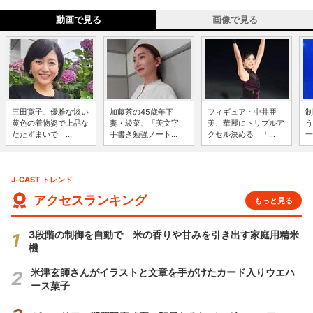
動画で見る
画像で見る
三田寛子、優雅な淡い
加藤茶の45歳年下
フィギュア・中井亜
制
黄色の着物姿で上品な
妻・綾菜、「美文字」
美、華麗にトリプルア
う
たたずまいで ...
手書き勉強ノート...
クセル決める 「...
一
J-CAST トレンド
アクセスランキング
もっと見る
3段階の制御を自動で 米の香りや甘みを引き出す家庭用精米
機
米津玄師さんがイラストと文章を手がけたカード入りウエハ
ース菓子