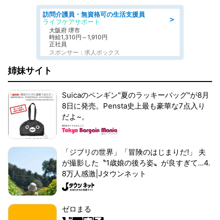
訪問介護員・無資格可の生活支援員
＞
ライフケアサポート
大阪府 堺市
時給1,310円～1,910円
正社員
スポンサー：求人ボックス
姉妹サイト
Suicaのペンギン"夏のラッキーバッグ"が8月
8日に発売。Pensta史上最も豪華な7点入り
だよ~。
「ジブリの世界」「冒険のはじまりだ!」 夫
が撮影した〝1歳娘の後ろ姿〟が良すぎて...4.
8万人感激|Jタウンネット
ゼロまる