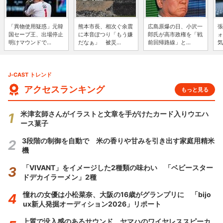
「異物使用疑惑」元韓
熊本市長、相次ぐ余震
広島原爆の日、小沢一
張
国セーブ王、出場停止
に本音ぽつり「もう嫌
郎氏が高市政権を「戦
ォ
明けマウンドで...
だなぁ」 被災...
前回帰路線」と...
気
J-CAST トレンド
アクセスランキング
もっと見る
米津玄師さんがイラストと文章を手がけたカード入りウエハ
ース菓子
3段階の制御を自動で 米の香りや甘みを引き出す家庭用精米
機
「VIVANT」をイメージした2種類の味わい 「ベビースター
ドデカイラーメン」2種
憧れの女優は小松菜奈、大阪の16歳がグランプリに 「bijo
ux新人発掘オーディション2026」リポート
上質で没入感のあるサウンド ヤマハのワイヤレススピーカ