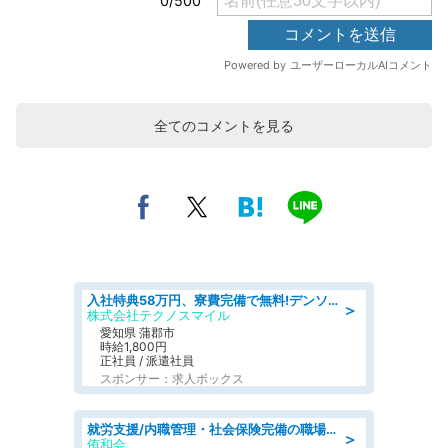
全てのコメントを見る
入社特典58万円、寮費完備で無料!デンソーで働こう!自動車工場で小型部品の検査業務 denso aichi
＞
株式会社テクノスマイル
愛知県 蒲郡市
時給1,800円
正社員 / 派遣社員
スポンサー：求人ボックス
就労支援/内職管理・社会保険完備の職場で生活支援員
＞
侑和会