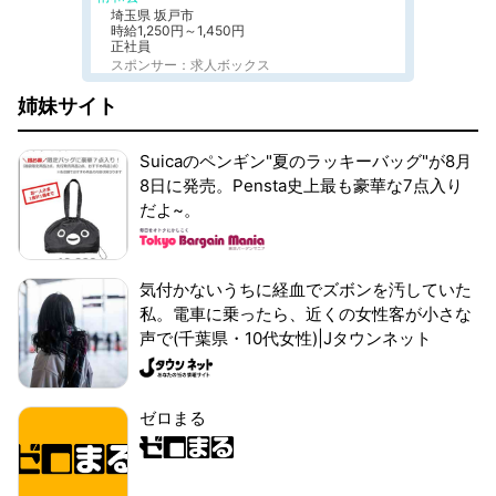
埼玉県 坂戸市
時給1,250円～1,450円
正社員
スポンサー：求人ボックス
姉妹サイト
Suicaのペンギン"夏のラッキーバッグ"が8月
8日に発売。Pensta史上最も豪華な7点入り
だよ~。
気付かないうちに経血でズボンを汚していた
私。電車に乗ったら、近くの女性客が小さな
声で(千葉県・10代女性)|Jタウンネット
ゼロまる