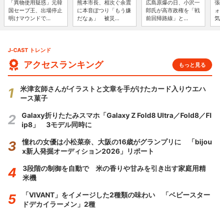
「異物使用疑惑」元韓
熊本市長、相次ぐ余震
広島原爆の日、小沢一
張
国セーブ王、出場停止
に本音ぽつり「もう嫌
郎氏が高市政権を「戦
ォ
明けマウンドで...
だなぁ」 被災...
前回帰路線」と...
気
J-CAST トレンド
アクセスランキング
もっと見る
米津玄師さんがイラストと文章を手がけたカード入りウエハ
ース菓子
Galaxy折りたたみスマホ「Galaxy Z Fold8 Ultra／Fold8／Fl
ip8」 3モデル同時に
憧れの女優は小松菜奈、大阪の16歳がグランプリに 「bijou
x新人発掘オーディション2026」リポート
3段階の制御を自動で 米の香りや甘みを引き出す家庭用精
米機
「VIVANT」をイメージした2種類の味わい 「ベビースター
ドデカイラーメン」2種