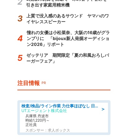
引き出す家庭用精米機
上質で没入感のあるサウンド ヤマハのワ
イヤレススピーカー
憧れの女優は小松菜奈、大阪の16歳がグラ
ンプリに 「bijoux新人発掘オーディショ
ン2026」リポート
ゼッテリア 期間限定「夏の和風おろしバ
ーガーフェア」
注目情報
PR
検査/検品/ライン作業 力仕事ほぼなし 日勤 土日休 未経験歓迎 検品·検査
＞
UTエージェント株式会社
兵庫県 丹波市
時給1,220円～
正社員
スポンサー：求人ボックス