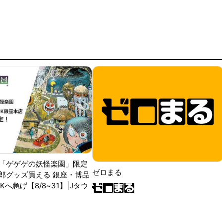
「ゲゲゲの妖怪楽園」限定
ゼロまる
郎グッズ買える 銀座・博品
RKへ急げ【8/8~31】|Jタウ