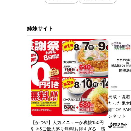
姉妹サイト
鳥取・境港
だった鬼太
館TOY PA
ンネット
【かつや】人気メニューが税抜150円
引き&ご飯大盛り無料!お得すぎる「感