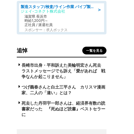
製造スタッフ/検査/ライン作業 パイプ製品の加工·検査/日勤/空調完備
＞
ジェイ-コネクト株式会社
滋賀県 長浜市
時給1,200円～
正社員 / 派遣社員
スポンサー：求人ボックス
追悼
一覧を見る
長崎市出身・平和訴えた美輪明宏さん死去
ラストメッセージでも訴え「愛があれば 戦
争なんか起こりません」
つげ義春さんと白土三平さん カリスマ漫画
家、二人の「違い」とは？
死去した丹羽宇一郎さんは、経済界有数の読
書家だった 『死ぬほど読書』ベストセラー
に