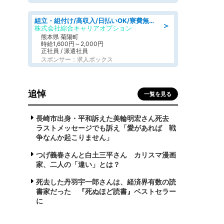
組立・組付け/高収入/日払いOK/寮費無料/交替制/20・30・40代活躍中
＞
株式会社綜合キャリアオプション
熊本県 菊陽町
時給1,600円～2,000円
正社員 / 派遣社員
スポンサー：求人ボックス
追悼
一覧を見る
長崎市出身・平和訴えた美輪明宏さん死去
ラストメッセージでも訴え「愛があれば 戦
争なんか起こりません」
つげ義春さんと白土三平さん カリスマ漫画
家、二人の「違い」とは？
死去した丹羽宇一郎さんは、経済界有数の読
書家だった 『死ぬほど読書』ベストセラー
に