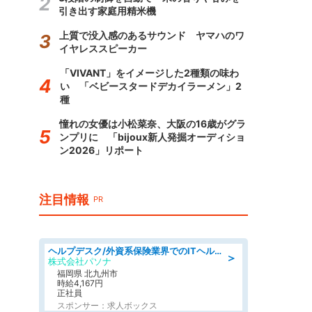
引き出す家庭用精米機
上質で没入感のあるサウンド ヤマハのワ
イヤレススピーカー
「VIVANT」をイメージした2種類の味わ
い 「ベビースタードデカイラーメン」2
種
憧れの女優は小松菜奈、大阪の16歳がグラ
ンプリに 「bijoux新人発掘オーディショ
ン2026」リポート
注目情報
PR
ヘルプデスク/外資系保険業界でのITヘルプデスク業務/駅近/即日勤務可/ヘルプデスク
＞
株式会社パソナ
福岡県 北九州市
時給4,167円
正社員
スポンサー：求人ボックス