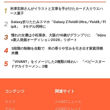
米津玄師さんがイラストと文章を手がけたカード入りウエハ
ース菓子
Galaxy折りたたみスマホ「Galaxy Z Fold8 Ultra／Fold8／Fl
ip8」 3モデル同時に
憧れの女優は小松菜奈、大阪の16歳がグランプリに 「bijou
x新人発掘オーディション2026」リポート
3段階の制御を自動で 米の香りや甘みを引き出す家庭用精
米機
「VIVANT」をイメージした2種類の味わい 「ベビースター
ドデカイラーメン」2種
コンテンツ
関連サイト
ライフ
J-CASTニュース
グルメ
J-CASTトレンド