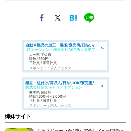
自動車製品の加工・運搬/寮完備/日払い/工場・製造
＞
UTエージェント株式会社AGT西日本第二CU
大分県 宇佐市
時給1,550円
正社員 / 派遣社員
スポンサー：求人ボックス
組立・組付け/高収入/日払いOK/寮完備/交替制/20・30・40代活躍中
＞
株式会社綜合キャリアオプション
熊本県 菊陽町
時給1,600円～2,000円
正社員 / 派遣社員
スポンサー：求人ボックス
姉妹サイト
ミセスドーナツ全4種を実食レビュー!可愛さ