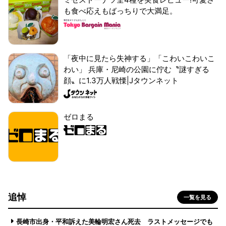
も食べ応えもばっちりで大満足。
「夜中に見たら失神する」「こわいこわいこ
わい」 兵庫・尼崎の公園に佇む〝謎すぎる
顔〟に1.3万人戦慄|Jタウンネット
ゼロまる
追悼
一覧を見る
長崎市出身・平和訴えた美輪明宏さん死去 ラストメッセージでも