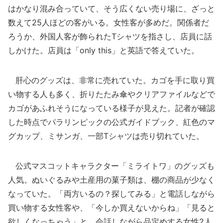
はかなり混み合っていて、そう広くない売り場に、ざっと
数えて25人ほどの客がいる。女性客が多めだ。関係者だ
ろうか、外国人客が飾られたTシャツを指さし、店員に話
しかけた。店員は「only this」と英語で答えていた。
肝心のグッズは、非常に売れていた。カゴを手に取り買
い物する人も多く、折りたたみ傘やクリアファイルなどで
カゴがあふれそうになっている様子が見えた。記者が確認
した時点でパラリンピックの公式ガイドブック、紅色のマ
グカップ、ミサンガ、一部Tシャツは売り切れていた。
公式マスコットキャラクター「ミライトワ」のグッズも
人気。ぬいぐるみや土産用の菓子類は、棚の商品が少なく
なっていた。「両方いるの？探してみる」と電話しながら
買い物する女性客や、「今しか買えないからね」「見ると
欲しくなっちゃう」と、会話しながら品定めする女性2人