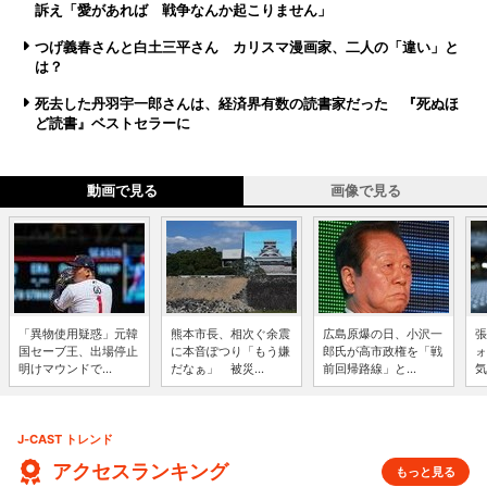
訴え「愛があれば 戦争なんか起こりません」
つげ義春さんと白土三平さん カリスマ漫画家、二人の「違い」と
は？
死去した丹羽宇一郎さんは、経済界有数の読書家だった 『死ぬほ
ど読書』ベストセラーに
動画で見る
画像で見る
「異物使用疑惑」元韓
熊本市長、相次ぐ余震
広島原爆の日、小沢一
張
国セーブ王、出場停止
に本音ぽつり「もう嫌
郎氏が高市政権を「戦
ォ
明けマウンドで...
だなぁ」 被災...
前回帰路線」と...
気
J-CAST トレンド
アクセスランキング
もっと見る