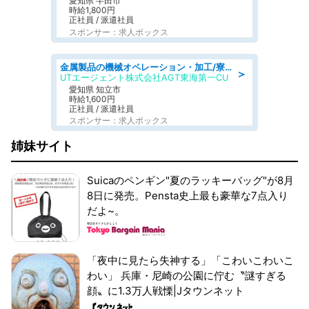
愛知県 半田市
時給1,800円
正社員 / 派遣社員
スポンサー：求人ボックス
金属製品の機械オペレーション・加工/寮完備/日払い/工場・製造
＞
UTエージェント株式会社AGT東海第一CU
愛知県 知立市
時給1,600円
正社員 / 派遣社員
スポンサー：求人ボックス
姉妹サイト
Suicaのペンギン"夏のラッキーバッグ"が8月
8日に発売。Pensta史上最も豪華な7点入り
だよ~。
「夜中に見たら失神する」「こわいこわいこ
わい」 兵庫・尼崎の公園に佇む〝謎すぎる
顔〟に1.3万人戦慄|Jタウンネット