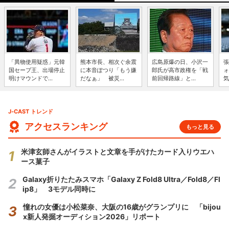
「異物使用疑惑」元韓
熊本市長、相次ぐ余震
広島原爆の日、小沢一
張
国セーブ王、出場停止
に本音ぽつり「もう嫌
郎氏が高市政権を「戦
ォ
明けマウンドで...
だなぁ」 被災...
前回帰路線」と...
気
J-CAST トレンド
アクセスランキング
もっと見る
米津玄師さんがイラストと文章を手がけたカード入りウエハ
ース菓子
Galaxy折りたたみスマホ「Galaxy Z Fold8 Ultra／Fold8／Fl
ip8」 3モデル同時に
憧れの女優は小松菜奈、大阪の16歳がグランプリに 「bijou
x新人発掘オーディション2026」リポート