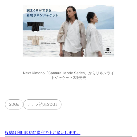
Next Kimono「Samurai Mode Series」からリネンライ
トジャケット2種発売
SDGs
ナナメ読みSDGs