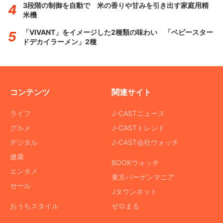
3段階の制御を自動で 米の香りや甘みを引き出す家庭用精
米機
「VIVANT」をイメージした2種類の味わい 「ベビースター
ドデカイラーメン」2種
コンテンツ
関連サイト
ライフ
J-CASTニュース
グルメ
J-CASTトレンド
デジタル
J-CAST会社ウォッチ
健康
BOOKウォッチ
エンタメ
東京バーゲンマニア
セール
Jタウンネット
おうちスタイル
ゼロまる