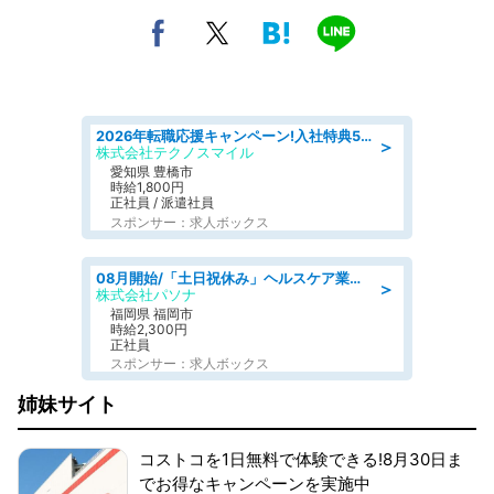
2026年転職応援キャンペーン!入社特典58万円/デンソーで働こう!自動車工場で小型部品の検査業務 denso aichi
＞
株式会社テクノスマイル
愛知県 豊橋市
時給1,800円
正社員 / 派遣社員
スポンサー：求人ボックス
08月開始/「土日祝休み」ヘルスケア業界の産業保健師/高時給/未経験OK/要資格:保健師、正看護師
＞
株式会社パソナ
福岡県 福岡市
時給2,300円
正社員
スポンサー：求人ボックス
姉妹サイト
コストコを1日無料で体験できる!8月30日ま
でお得なキャンペーンを実施中