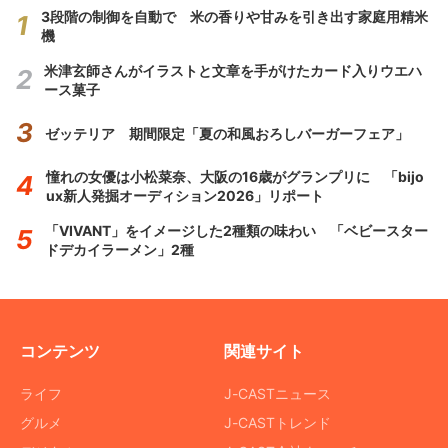
3段階の制御を自動で 米の香りや甘みを引き出す家庭用精米
機
米津玄師さんがイラストと文章を手がけたカード入りウエハ
ース菓子
ゼッテリア 期間限定「夏の和風おろしバーガーフェア」
憧れの女優は小松菜奈、大阪の16歳がグランプリに 「bijo
ux新人発掘オーディション2026」リポート
「VIVANT」をイメージした2種類の味わい 「ベビースター
ドデカイラーメン」2種
コンテンツ
関連サイト
ライフ
J-CASTニュース
グルメ
J-CASTトレンド