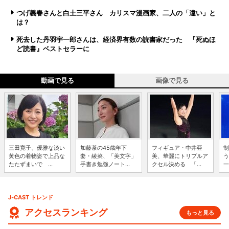
つげ義春さんと白土三平さん カリスマ漫画家、二人の「違い」と
は？
死去した丹羽宇一郎さんは、経済界有数の読書家だった 『死ぬほ
ど読書』ベストセラーに
動画で見る
画像で見る
三田寛子、優雅な淡い
加藤茶の45歳年下
フィギュア・中井亜
制
黄色の着物姿で上品な
妻・綾菜、「美文字」
美、華麗にトリプルア
う
たたずまいで ...
手書き勉強ノート...
クセル決める 「...
一
J-CAST トレンド
アクセスランキング
もっと見る