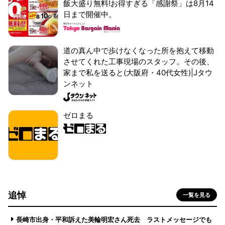
飯大盛り無料!お得すぎる「感謝祭」は8月14
日まで開催中。
道の真ん中で歩けなくなった所を抱えて移動
させてくれた工事現場のスタッフ。その後、
家まで私を送ると(大阪府・40代女性)|Jタウ
ンネット
ゼロまる
追悼
一覧を見る
長崎市出身・平和訴えた美輪明宏さん死去 ラストメッセージでも