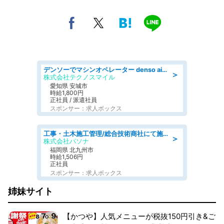
デンソーでマシンオペレーター denso aichi
＞
株式会社テクノスマイル
愛知県 安城市
時給1,800円
正社員 / 派遣社員
スポンサー：求人ボックス
工事・土木施工管理/総合技術商社にて施工管理のお仕事/即日勤務可/車通勤可/工事・土木施工管理/生産・品質管理
＞
株式会社パソナ
福岡県 北九州市
時給1,506円
正社員
スポンサー：求人ボックス
姉妹サイト
【かつや】人気メニューが税抜150円引き&ご