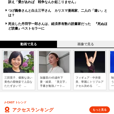
訴え「愛があれば 戦争なんか起こりません」
つげ義春さんと白土三平さん カリスマ漫画家、二人の「違い」と
は？
死去した丹羽宇一郎さんは、経済界有数の読書家だった 『死ぬほ
ど読書』ベストセラーに
動画で見る
画像で見る
三田寛子、優雅な淡い
加藤茶の45歳年下
フィギュア・中井亜
制
黄色の着物姿で上品な
妻・綾菜、「美文字」
美、華麗にトリプルア
う
たたずまいで ...
手書き勉強ノート...
クセル決める 「...
一
J-CAST トレンド
アクセスランキング
もっと見る