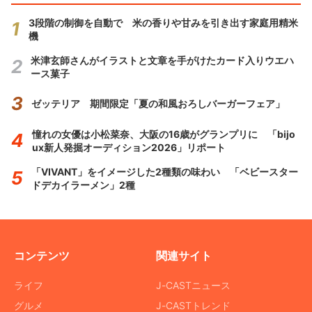
3段階の制御を自動で 米の香りや甘みを引き出す家庭用精米
機
米津玄師さんがイラストと文章を手がけたカード入りウエハ
ース菓子
ゼッテリア 期間限定「夏の和風おろしバーガーフェア」
憧れの女優は小松菜奈、大阪の16歳がグランプリに 「bijo
ux新人発掘オーディション2026」リポート
「VIVANT」をイメージした2種類の味わい 「ベビースター
ドデカイラーメン」2種
コンテンツ
関連サイト
ライフ
J-CASTニュース
グルメ
J-CASTトレンド