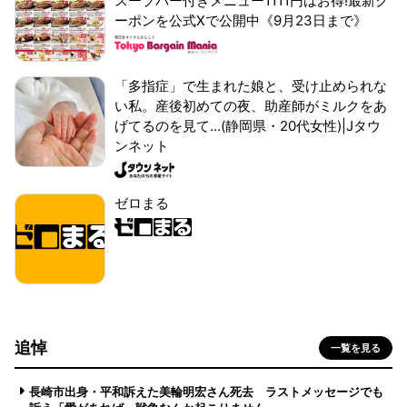
スープバー付きメニュー1111円はお得!最新ク
ーポンを公式Xで公開中《9月23日まで》
「多指症」で生まれた娘と、受け止められな
い私。産後初めての夜、助産師がミルクをあ
げてるのを見て...(静岡県・20代女性)|Jタウ
ンネット
ゼロまる
追悼
一覧を見る
長崎市出身・平和訴えた美輪明宏さん死去 ラストメッセージでも