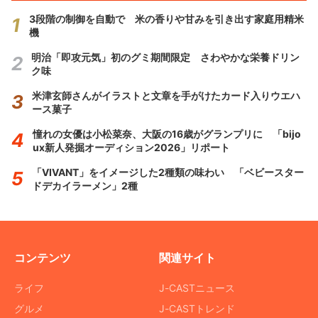
3段階の制御を自動で 米の香りや甘みを引き出す家庭用精米
機
明治「即攻元気」初のグミ期間限定 さわやかな栄養ドリン
ク味
米津玄師さんがイラストと文章を手がけたカード入りウエハ
ース菓子
憧れの女優は小松菜奈、大阪の16歳がグランプリに 「bijo
ux新人発掘オーディション2026」リポート
「VIVANT」をイメージした2種類の味わい 「ベビースター
ドデカイラーメン」2種
コンテンツ
関連サイト
ライフ
J-CASTニュース
グルメ
J-CASTトレンド