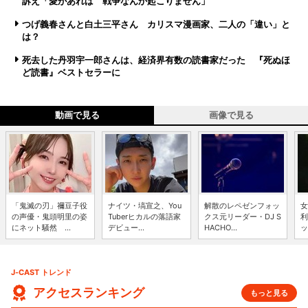
訴え「愛があれば 戦争なんか起こりません」
つげ義春さんと白土三平さん カリスマ漫画家、二人の「違い」と
は？
死去した丹羽宇一郎さんは、経済界有数の読書家だった 『死ぬほ
ど読書』ベストセラーに
動画で見る
画像で見る
「鬼滅の刃」禰豆子役
ナイツ・塙宣之、You
解散のレペゼンフォッ
女
の声優・鬼頭明里の姿
Tuberヒカルの落語家
クス元リーダー・DJ S
利
にネット騒然 ...
デビュー...
HACHO...
ッ
J-CAST トレンド
アクセスランキング
もっと見る