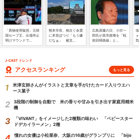
「異物使用疑惑」元韓
熊本市長、相次ぐ余震
広島原爆の日、小沢一
張
国セーブ王、出場停止
に本音ぽつり「もう嫌
郎氏が高市政権を「戦
ォ
明けマウンドで...
だなぁ」 被災...
前回帰路線」と...
気
J-CAST トレンド
アクセスランキング
もっと見る
米津玄師さんがイラストと文章を手がけたカード入りウエハ
ース菓子
3段階の制御を自動で 米の香りや甘みを引き出す家庭用精米
機
「VIVANT」をイメージした2種類の味わい 「ベビースター
ドデカイラーメン」2種
憧れの女優は小松菜奈、大阪の16歳がグランプリに 「bijo