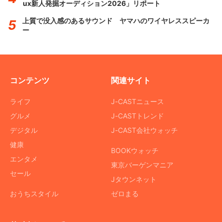
ux新人発掘オーディション2026」リポート
上質で没入感のあるサウンド ヤマハのワイヤレススピーカ
ー
コンテンツ
関連サイト
ライフ
J-CASTニュース
グルメ
J-CASTトレンド
デジタル
J-CAST会社ウォッチ
健康
BOOKウォッチ
エンタメ
東京バーゲンマニア
セール
Jタウンネット
おうちスタイル
ゼロまる