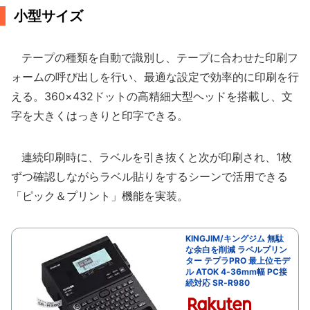
小型サイズ
テープの種類を自動で識別し、テープに合わせた印刷フ
ォームの呼び出しを行い、最適な設定で効率的に印刷を行
える。360×432ドットの高精細大型ヘッドを搭載し、文
字を大きくはっきりと印字できる。
連続印刷時に、ラベルを引き抜くと次が印刷され、1枚
ずつ確認しながらラベル貼りをするシーンで活用できる
「ピック＆プリント」機能を実装。
KINGJIM/キングジム 無駄
な余白を削減 ラベルプリン
ター テプラPRO 最上位モデ
ル ATOK 4-36mm幅 PC接
続対応 SR-R980