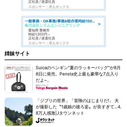
正社員 / 派遣社員
スポンサー：求人ボックス
一般事務・OA事務/事務&軽作業時給1500円土日祝休み各種社保完備
＞
株式会社シスムエンジニアリング
愛知県 豊橋市
時給1,500円～
正社員 / 派遣社員
スポンサー：求人ボックス
姉妹サイト
Suicaのペンギン"夏のラッキーバッグ"が8月
8日に発売。Pensta史上最も豪華な7点入り
だよ~。
「ジブリの世界」「冒険のはじまりだ!」 夫
が撮影した〝1歳娘の後ろ姿〟が良すぎて...4.
8万人感激|Jタウンネット