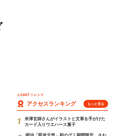
ダ
J-CAST トレンド
アクセスランキング
もっと見る
米津玄師さんがイラストと文章を手がけた
カード入りウエハース菓子
明治「即攻元気」初のグミ期間限定 さわ