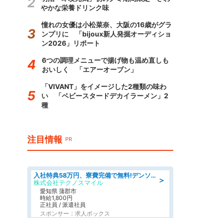
やかな栄養ドリンク味
憧れの女優は小松菜奈、大阪の16歳がグラ
ンプリに 「bijoux新人発掘オーディショ
ン2026」リポート
6つの調理メニューで揚げ物も温め直しも
おいしく 「エアーオーブン」
「VIVANT」をイメージした2種類の味わ
い 「ベビースタードデカイラーメン」2
種
注目情報
PR
入社特典58万円、寮費完備で無料!デンソーで働こう!自動車工場で小型部品の検査業務 denso aichi
＞
株式会社テクノスマイル
愛知県 蒲郡市
時給1,800円
正社員 / 派遣社員
スポンサー：求人ボックス