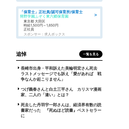
「保育士」正社員/認可保育所/保育士
＞
簡野学園ふぞく東六郷保育園
東京都 大田区
時給1,500円～1,650円
正社員
スポンサー：求人ボックス
追悼
一覧を見る
長崎市出身・平和訴えた美輪明宏さん死去
ラストメッセージでも訴え「愛があれば 戦
争なんか起こりません」
つげ義春さんと白土三平さん カリスマ漫画
家、二人の「違い」とは？
死去した丹羽宇一郎さんは、経済界有数の読
書家だった 『死ぬほど読書』ベストセラー
に