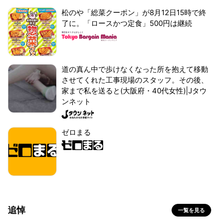
松のや「総菜クーポン」が8月12日15時で終
了に。「ロースかつ定食」500円は継続
道の真ん中で歩けなくなった所を抱えて移動
させてくれた工事現場のスタッフ。その後、
家まで私を送ると(大阪府・40代女性)|Jタウ
ンネット
ゼロまる
追悼
一覧を見る