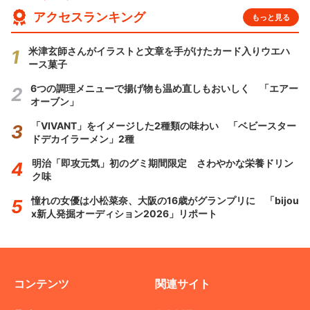
アクセスランキング
もっと見る
米津玄師さんがイラストと文章を手がけたカード入りウエハ
ース菓子
6つの調理メニューで揚げ物も温め直しもおいしく 「エアー
オーブン」
「VIVANT」をイメージした2種類の味わい 「ベビースター
ドデカイラーメン」2種
明治「即攻元気」初のグミ期間限定 さわやかな栄養ドリン
ク味
憧れの女優は小松菜奈、大阪の16歳がグランプリに 「bijou
x新人発掘オーディション2026」リポート
コンテンツ
関連サイト