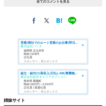
全てのコメントを見る
営業/商社でのルート営業のお仕事/即日勤務可/車通勤可/営業
＞
株式会社パソナ
福岡県 北九州市
時給1,506円
正社員
スポンサー：求人ボックス
組立・組付け/高収入/日払いOK/寮費無料/交替制/20・30・40代活躍中
＞
株式会社綜合キャリアオプション
熊本県 菊陽町
時給1,600円～2,000円
正社員 / 派遣社員
スポンサー：求人ボックス
姉妹サイト