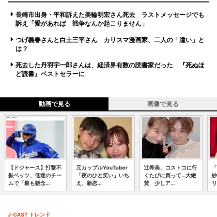
長崎市出身・平和訴えた美輪明宏さん死去 ラストメッセージでも
訴え「愛があれば 戦争なんか起こりません」
つげ義春さんと白土三平さん カリスマ漫画家、二人の「違い」と
は？
死去した丹羽宇一郎さんは、経済界有数の読書家だった 『死ぬほ
ど読書』ベストセラーに
動画で見る
画像で見る
【ドジャース】打撃不
元カップルYouTuber
辻希美、コストコに行
「
振ベッツ、低迷のチー
「夜のひと笑い」いち
くたびに買って...大絶
紗
ムで「最も懸念...
え、新恋...
賛 少しア...
リ
J-CAST トレンド