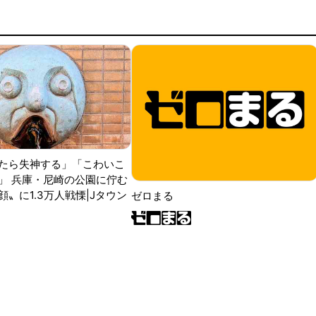
たら失神する」「こわいこ
」 兵庫・尼崎の公園に佇む
〟に1.3万人戦慄|Jタウン
ゼロまる