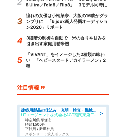
8 Ultra／Fold8／Flip8」 3モデル同時に
憧れの女優は小松菜奈、大阪の16歳がグラ
ンプリに 「bijoux新人発掘オーディショ
ン2026」リポート
3段階の制御を自動で 米の香りや甘みを
引き出す家庭用精米機
「VIVANT」をイメージした2種類の味わ
い 「ベビースタードデカイラーメン」2
種
注目情報
PR
建築用製品の仕込み・充填・検査・機械操作/寮完備/日払い/工場・製造
＞
UTエージェント株式会社AGT南関東第二CU
神奈川県 平塚市
時給1,500円
正社員 / 派遣社員
スポンサー：求人ボックス