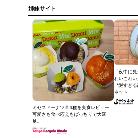
姉妹サイト
「夜中に見
わいこわい
〝謎すぎる顔
ネット
ミセスドーナツ全4種を実食レビュー!
可愛さも食べ応えもばっちりで大満
足。