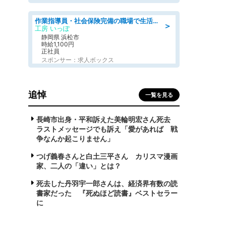
作業指導員・社会保険完備の職場で生活支援員
＞
工房 いっぽ
静岡県 浜松市
時給1,100円
正社員
スポンサー：求人ボックス
追悼
一覧を見る
長崎市出身・平和訴えた美輪明宏さん死去
ラストメッセージでも訴え「愛があれば 戦
争なんか起こりません」
つげ義春さんと白土三平さん カリスマ漫画
家、二人の「違い」とは？
死去した丹羽宇一郎さんは、経済界有数の読
書家だった 『死ぬほど読書』ベストセラー
に