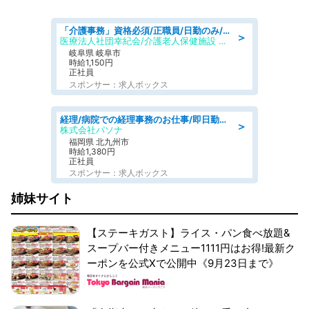
「介護事務」資格必須/正職員/日勤のみ/介護老人保健施設
＞
医療法人社団幸紀会/介護老人保健施設 グリーンビラ安江
岐阜県 岐阜市
時給1,150円
正社員
スポンサー：求人ボックス
経理/病院での経理事務のお仕事/即日勤務可/車通勤可/経理/一般事務
＞
株式会社パソナ
福岡県 北九州市
時給1,380円
正社員
スポンサー：求人ボックス
姉妹サイト
【ステーキガスト】ライス・パン食べ放題&
スープバー付きメニュー1111円はお得!最新ク
ーポンを公式Xで公開中《9月23日まで》