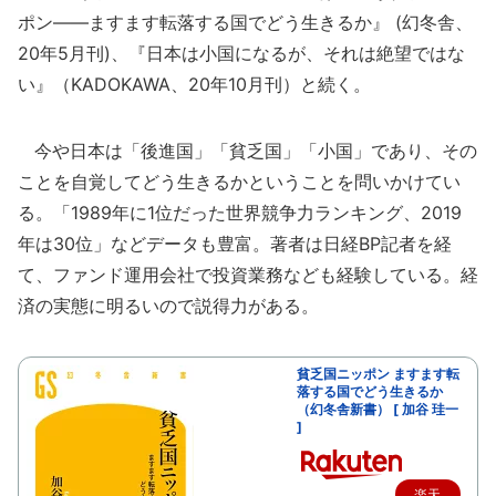
ポン――ますます転落する国でどう生きるか』 (幻冬舎、
20年5月刊)、『日本は小国になるが、それは絶望ではな
い』（KADOKAWA、20年10月刊）と続く。
今や日本は「後進国」「貧乏国」「小国」であり、その
ことを自覚してどう生きるかということを問いかけてい
る。「1989年に1位だった世界競争力ランキング、2019
年は30位」などデータも豊富。著者は日経BP記者を経
て、ファンド運用会社で投資業務なども経験している。経
済の実態に明るいので説得力がある。
貧乏国ニッポン ますます転
落する国でどう生きるか
（幻冬舎新書） [ 加谷 珪一
]
楽天