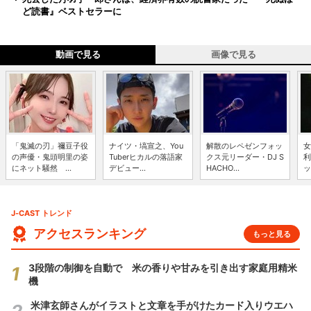
ど読書』ベストセラーに
動画で見る
画像で見る
「鬼滅の刃」禰豆子役
ナイツ・塙宣之、You
解散のレペゼンフォッ
女
の声優・鬼頭明里の姿
Tuberヒカルの落語家
クス元リーダー・DJ S
利
にネット騒然 ...
デビュー...
HACHO...
ッ
J-CAST トレンド
アクセスランキング
もっと見る
3段階の制御を自動で 米の香りや甘みを引き出す家庭用精米
機
米津玄師さんがイラストと文章を手がけたカード入りウエハ