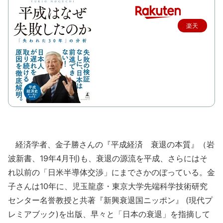
楽天
で購
入
経済学者、金子勝さんの『平成経済 衰退の本質』（岩
波新書、19年4月刊)も、衰退の源流を平成、さらにはそ
れ以前の「日米半導体交渉」にまでさかのぼっている。金
子さんは10年に、児玉龍彦・東京大学先端科学技術研究
センター名誉教授と共著『新興衰退国ニッポン』 (現代プ
レミアブック)を出版、早々と「日本の衰退」を指摘して