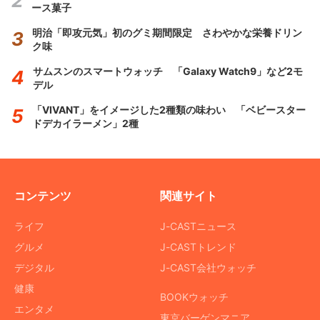
ース菓子
明治「即攻元気」初のグミ期間限定 さわやかな栄養ドリン
ク味
サムスンのスマートウォッチ 「Galaxy Watch9」など2モ
デル
「VIVANT」をイメージした2種類の味わい 「ベビースター
ドデカイラーメン」2種
コンテンツ
関連サイト
ライフ
J-CASTニュース
グルメ
J-CASTトレンド
デジタル
J-CAST会社ウォッチ
健康
BOOKウォッチ
エンタメ
東京バーゲンマニア