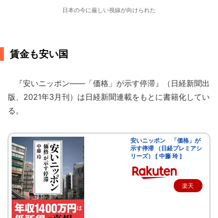
日本の今に厳しい視線が向けられた
賃金も安い国
『安いニッポン――「価格」が示す停滞』（日経新聞出
版、2021年3月刊）は日経新聞連載をもとに書籍化してい
る。
安いニッポン 「価格」が
示す停滞 （日経プレミアシ
リーズ） [ 中藤 玲 ]
楽天
で購
入