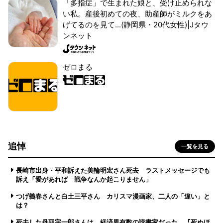
「多指症」で生まれた娘と、受け止められな
い私。産後初めての夜、助産師がミルクをあ
げてるのを見て...(静岡県・20代女性)|Jタウ
ンネット
ゼロまる
追悼
一覧を見る
長崎市出身・平和訴えた美輪明宏さん死去 ラストメッセージでも
訴え「愛があれば 戦争なんか起こりません」
つげ義春さんと白土三平さん カリスマ漫画家、二人の「違い」と
は？
死去した丹羽宇一郎さんは、経済界有数の読書家だった 『死ぬほ