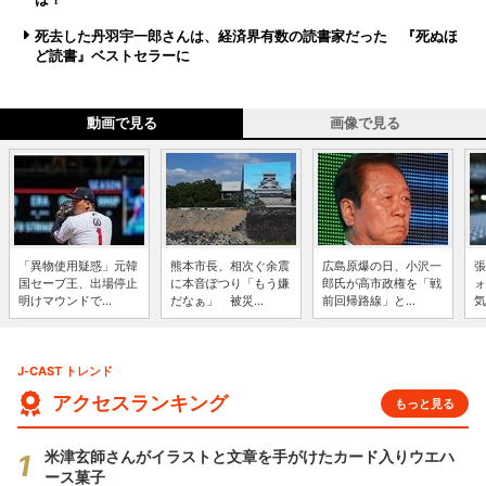
死去した丹羽宇一郎さんは、経済界有数の読書家だった 『死ぬほ
ど読書』ベストセラーに
動画で見る
画像で見る
「異物使用疑惑」元韓
熊本市長、相次ぐ余震
広島原爆の日、小沢一
張
国セーブ王、出場停止
に本音ぽつり「もう嫌
郎氏が高市政権を「戦
ォ
明けマウンドで...
だなぁ」 被災...
前回帰路線」と...
気
J-CAST トレンド
アクセスランキング
もっと見る
米津玄師さんがイラストと文章を手がけたカード入りウエハ
ース菓子