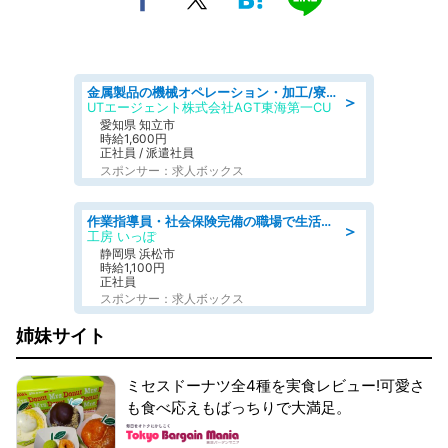
金属製品の機械オペレーション・加工/寮完備/日払い/工場・製造
＞
UTエージェント株式会社AGT東海第一CU
愛知県 知立市
時給1,600円
正社員 / 派遣社員
スポンサー：求人ボックス
作業指導員・社会保険完備の職場で生活支援員
＞
工房 いっぽ
静岡県 浜松市
時給1,100円
正社員
スポンサー：求人ボックス
姉妹サイト
ミセスドーナツ全4種を実食レビュー!可愛さ
も食べ応えもばっちりで大満足。