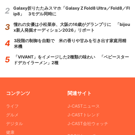
Galaxy折りたたみスマホ「Galaxy Z Fold8 Ultra／Fold8／Fl
ip8」 3モデル同時に
憧れの女優は小松菜奈、大阪の16歳がグランプリに 「bijou
x新人発掘オーディション2026」リポート
3段階の制御を自動で 米の香りや甘みを引き出す家庭用精
米機
「VIVANT」をイメージした2種類の味わい 「ベビースター
ドデカイラーメン」2種
コンテンツ
関連サイト
ライフ
J-CASTニュース
グルメ
J-CASTトレンド
デジタル
J-CAST会社ウォッチ
健康