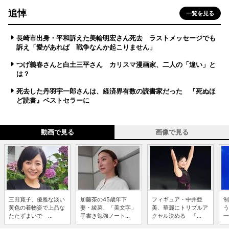
追悼
一覧を見る
長崎市出身・平和訴えた美輪明宏さん死去 ラストメッセージでも
訴え「愛があれば 戦争なんか起こりません」
つげ義春さんと白土三平さん カリスマ漫画家、二人の「違い」と
は？
死去した丹羽宇一郎さんは、経済界有数の読書家だった 『死ぬほ
ど読書』ベストセラーに
動画で見る
画像で見る
三田寛子、優雅な淡い
加藤茶の45歳年下
フィギュア・中井亜
制
黄色の着物姿で上品な
妻・綾菜、「美文字」
美、華麗にトリプルア
う
たたずまいで ...
手書き勉強ノート...
クセル決める 「...
一