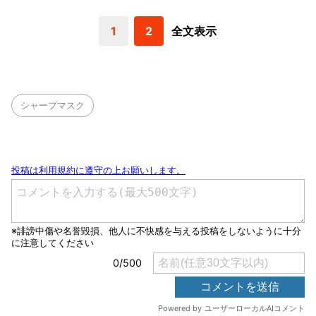
1
2
全文表示
シャープマスク