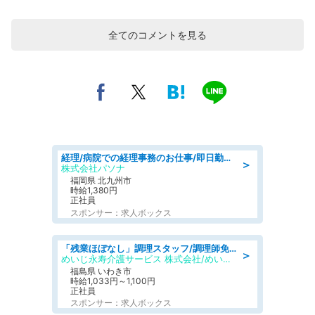
全てのコメントを見る
経理/病院での経理事務のお仕事/即日勤務可/車通勤可/経理/一般事務
＞
株式会社パソナ
福岡県 北九州市
時給1,380円
正社員
スポンサー：求人ボックス
「残業ほぼなし」調理スタッフ/調理師免許必須/正職員/日勤のみ/住宅型有料老人ホーム
＞
めいじ永寿介護サービス 株式会社/めいじ永寿介護サービスセンター
福島県 いわき市
時給1,033円～1,100円
正社員
スポンサー：求人ボックス