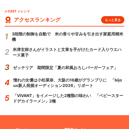
J-CAST トレンド
アクセスランキング
もっと見る
3段階の制御を自動で 米の香りや甘みを引き出す家庭用精米
機
米津玄師さんがイラストと文章を手がけたカード入りウエハ
ース菓子
ゼッテリア 期間限定「夏の和風おろしバーガーフェア」
憧れの女優は小松菜奈、大阪の16歳がグランプリに 「bijo
ux新人発掘オーディション2026」リポート
「VIVANT」をイメージした2種類の味わい 「ベビースター
ドデカイラーメン」2種