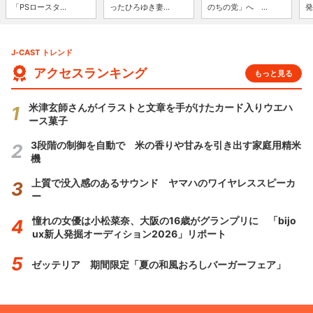
「PSロースタ...
ったひろゆき妻...
のちの党」へ ...
発
J-CAST トレンド
アクセスランキング
もっと見る
米津玄師さんがイラストと文章を手がけたカード入りウエハ
ース菓子
3段階の制御を自動で 米の香りや甘みを引き出す家庭用精米
機
上質で没入感のあるサウンド ヤマハのワイヤレススピーカ
ー
憧れの女優は小松菜奈、大阪の16歳がグランプリに 「bijo
ux新人発掘オーディション2026」リポート
ゼッテリア 期間限定「夏の和風おろしバーガーフェア」