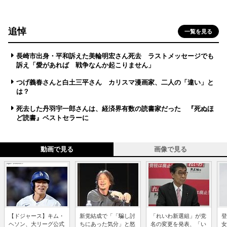
追悼
一覧を見る
長崎市出身・平和訴えた美輪明宏さん死去 ラストメッセージでも
訴え「愛があれば 戦争なんか起こりません」
つげ義春さんと白土三平さん カリスマ漫画家、二人の「違い」と
は？
死去した丹羽宇一郎さんは、経済界有数の読書家だった 『死ぬほ
ど読書』ベストセラーに
動画で見る
画像で見る
【ドジャース】キム・
新党結成で「「騙し討
「れいわ新選組」が党
登
ヘソン、大リーグ公式
ちにあった気分」と怒
名の変更を発表、「い
女