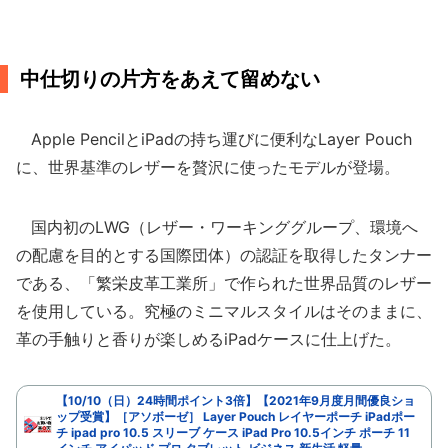
中仕切りの片方をあえて留めない
Apple PencilとiPadの持ち運びに便利なLayer Pouch
に、世界基準のレザーを贅沢に使ったモデルが登場。
国内初のLWG（レザー・ワーキンググループ、環境へ
の配慮を目的とする国際団体）の認証を取得したタンナー
である、「繁栄皮革工業所」で作られた世界品質のレザー
を使用している。究極のミニマルスタイルはそのままに、
革の手触りと香りが楽しめるiPadケースに仕上げた。
【10/10（日）24時間ポイント3倍】【2021年9月度月間優良ショ
ップ受賞】［アソボーゼ］ Layer Pouch レイヤーポーチ iPadポー
チ ipad pro 10.5 スリーブ ケース iPad Pro 10.5インチ ポーチ 11