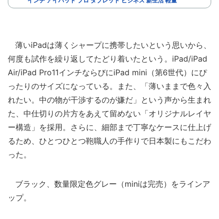
インチ アイパッド プロ タブレット ビジネス 新生活 軽量
薄いiPadは薄くシャープに携帯したいという思いから、
何度も試作を繰り返してたどり着いたという。iPad/iPad
Air/iPad Pro11インチならびにiPad mini（第6世代）にぴ
ったりのサイズになっている。また、「薄いままで色々入
れたい。中の物が干渉するのが嫌だ」という声から生まれ
た、中仕切りの片方をあえて留めない「オリジナルレイヤ
ー構造」を採用。さらに、細部まで丁寧なケースに仕上げ
るため、ひとつひとつ鞄職人の手作りで日本製にもこだわ
った。
ブラック、数量限定色グレー（miniは完売）をラインア
ップ。