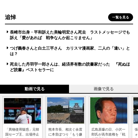
追悼
一覧を見る
長崎市出身・平和訴えた美輪明宏さん死去 ラストメッセージでも
訴え「愛があれば 戦争なんか起こりません」
つげ義春さんと白土三平さん カリスマ漫画家、二人の「違い」と
は？
死去した丹羽宇一郎さんは、経済界有数の読書家だった 『死ぬほ
ど読書』ベストセラーに
動画で見る
画像で見る
「異物使用疑惑」元韓
熊本市長、相次ぐ余震
広島原爆の日、小沢一
張
国セーブ王、出場停止
に本音ぽつり「もう嫌
郎氏が高市政権を「戦
ォ