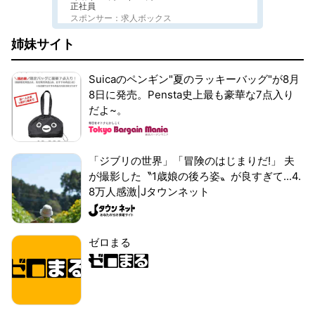
正社員
スポンサー：求人ボックス
姉妹サイト
Suicaのペンギン"夏のラッキーバッグ"が8月
8日に発売。Pensta史上最も豪華な7点入り
だよ~。
「ジブリの世界」「冒険のはじまりだ!」 夫
が撮影した〝1歳娘の後ろ姿〟が良すぎて...4.
8万人感激|Jタウンネット
ゼロまる