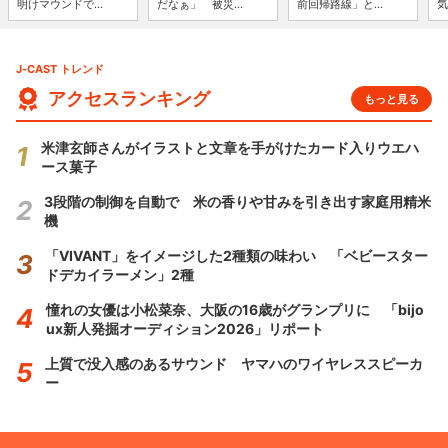
明けマウンドで...
だなぁ」 被災...
前回帰路線」と...
気
J-CAST トレンド
アクセスランキング
もっと見る
米津玄師さんがイラストと文章を手がけたカード入りウエハ
ース菓子
3段階の制御を自動で 米の香りや甘みを引き出す家庭用精米
機
「VIVANT」をイメージした2種類の味わい 「ベビースター
ドデカイラーメン」2種
憧れの女優は小松菜奈、大阪の16歳がグランプリに 「bijo
ux新人発掘オーディション2026」リポート
上質で没入感のあるサウンド ヤマハのワイヤレススピーカ
ー