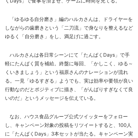
くDays」で食事を済ませ、ゲームに時間を充てる。
「ゆるゆる自分磨き」編のハルカさんは、ドライヤーを
しながらの歯磨きという「二刀流」で身なりを整えるなど
ゆるく「自分磨き」をし、満足げに過ごす。
ハルカさんは各日常シーンにて「たんぱくDays」で手
軽にたんぱく質を補給。終盤に毎回、「かしこく、ゆる～
くいきましょう」という福原さんのナレーションが流れ
る。一見「ゆるすぎる」ようでも、実は効率や要領が良い
行動なのだとポジティブに描き、「がんばりすぎなくて良
いのだ」というメッセージを伝えている。
なお、ハウス食品グループ公式ツイッターをフォロー
し、キャンペーン対象の投稿をリツイートすると、100人
に「たんぱくDays」3本セットが当たる。キャンペーン実