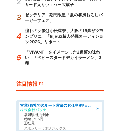
カード入りウエハース菓子
ゼッテリア 期間限定「夏の和風おろしバ
ーガーフェア」
憧れの女優は小松菜奈、大阪の16歳がグラ
ンプリに 「bijoux新人発掘オーディショ
ン2026」リポート
「VIVANT」をイメージした2種類の味わ
い 「ベビースタードデカイラーメン」2
種
注目情報
PR
営業/商社でのルート営業のお仕事/即日勤務可/車通勤可/営業
＞
株式会社パソナ
福岡県 北九州市
時給1,506円
正社員
スポンサー：求人ボックス