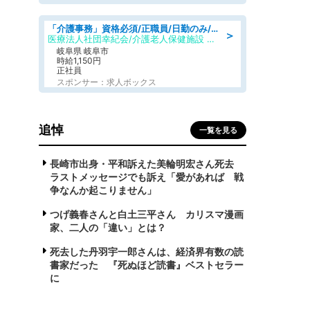
「介護事務」資格必須/正職員/日勤のみ/介護老人保健施設
＞
医療法人社団幸紀会/介護老人保健施設 グリーンビラ安江
岐阜県 岐阜市
時給1,150円
正社員
スポンサー：求人ボックス
追悼
一覧を見る
長崎市出身・平和訴えた美輪明宏さん死去
ラストメッセージでも訴え「愛があれば 戦
争なんか起こりません」
つげ義春さんと白土三平さん カリスマ漫画
家、二人の「違い」とは？
死去した丹羽宇一郎さんは、経済界有数の読
書家だった 『死ぬほど読書』ベストセラー
に