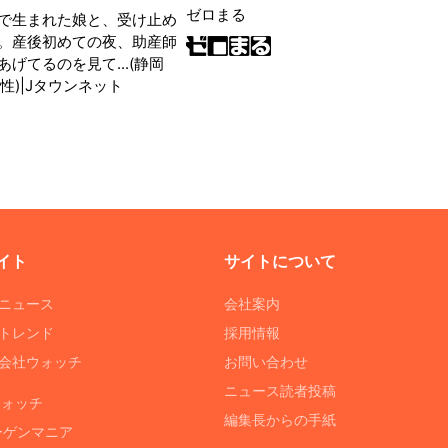
ゼロまる
で生まれた娘と、受け止め
。産後初めての夜、助産師
げてるのを見て...(静岡
性)|Jタウンネット
イト
サイトについて
Tニュース
会社案内
Tトレンド
採用情報
ST会社ウォッチ
お問い合わせ
ニュース読者投稿
ウォッチ
編集長からの手紙
ーゲンマニア