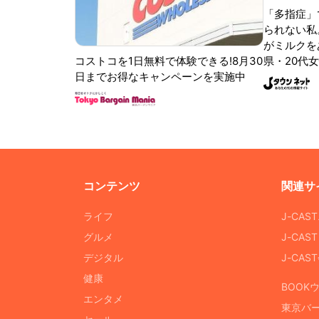
「多指症」
られない私
がミルクをあ
コストコを1日無料で体験できる!8月30
県・20代女
日までお得なキャンペーンを実施中
コンテンツ
関連サ
ライフ
J-CAS
グルメ
J-CAS
デジタル
J-CA
健康
BOOK
エンタメ
東京バ