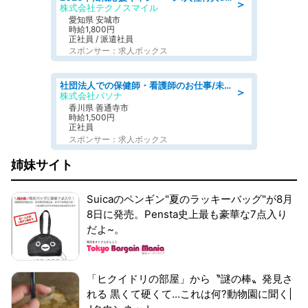
＞
株式会社テクノスマイル
愛知県 安城市
時給1,800円
正社員 / 派遣社員
スポンサー：求人ボックス
社団法人での保健師・看護師のお仕事/未経験OK/要資格:普通免許、保健師、正看護師
＞
株式会社パソナ
香川県 善通寺市
時給1,500円
正社員
スポンサー：求人ボックス
姉妹サイト
Suicaのペンギン"夏のラッキーバッグ"が8月
8日に発売。Pensta史上最も豪華な7点入り
だよ~。
「ヒクイドリの部屋」から〝謎の棒〟発見さ
れる 黒くて硬くて...これは何?動物園に聞く|