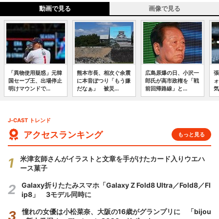
動画で見る
画像で見る
「異物使用疑惑」元韓
熊本市長、相次ぐ余震
広島原爆の日、小沢一
張
国セーブ王、出場停止
に本音ぽつり「もう嫌
郎氏が高市政権を「戦
ォ
明けマウンドで...
だなぁ」 被災...
前回帰路線」と...
気
J-CAST トレンド
アクセスランキング
もっと見る
米津玄師さんがイラストと文章を手がけたカード入りウエハ
ース菓子
Galaxy折りたたみスマホ「Galaxy Z Fold8 Ultra／Fold8／Fl
ip8」 3モデル同時に
憧れの女優は小松菜奈、大阪の16歳がグランプリに 「bijou