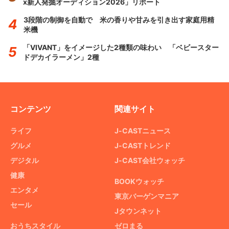
x新人発掘オーディション2026」リポート
3段階の制御を自動で 米の香りや甘みを引き出す家庭用精
米機
「VIVANT」をイメージした2種類の味わい 「ベビースター
ドデカイラーメン」2種
コンテンツ
関連サイト
ライフ
J-CASTニュース
グルメ
J-CASTトレンド
デジタル
J-CAST会社ウォッチ
健康
BOOKウォッチ
エンタメ
東京バーゲンマニア
セール
Jタウンネット
おうちスタイル
ゼロまる