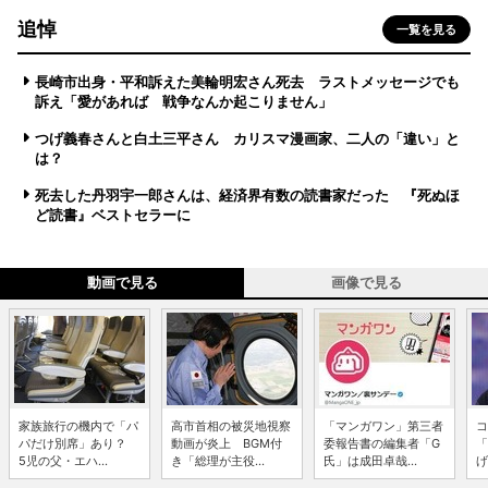
追悼
一覧を見る
長崎市出身・平和訴えた美輪明宏さん死去 ラストメッセージでも
訴え「愛があれば 戦争なんか起こりません」
つげ義春さんと白土三平さん カリスマ漫画家、二人の「違い」と
は？
死去した丹羽宇一郎さんは、経済界有数の読書家だった 『死ぬほ
ど読書』ベストセラーに
動画で見る
画像で見る
家族旅行の機内で「パ
高市首相の被災地視察
「マンガワン」第三者
コ
パだけ別席」あり？
動画が炎上 BGM付
委報告書の編集者「G
「
5児の父・エハ...
き「総理が主役...
氏」は成田卓哉...
げ