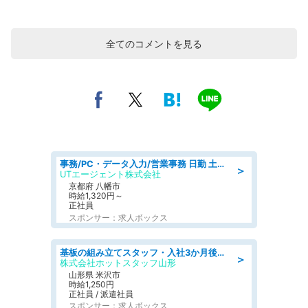
全てのコメントを見る
事務/PC・データ入力/営業事務 日勤 土日祝休み オフィス家具の会社で一般事務
＞
UTエージェント株式会社
京都府 八幡市
時給1,320円～
正社員
スポンサー：求人ボックス
基板の組み立てスタッフ・入社3か月後に無期雇用派遣に転換 土日祝休み・日勤のみ・髪色自由
＞
株式会社ホットスタッフ山形
山形県 米沢市
時給1,250円
正社員 / 派遣社員
スポンサー：求人ボックス