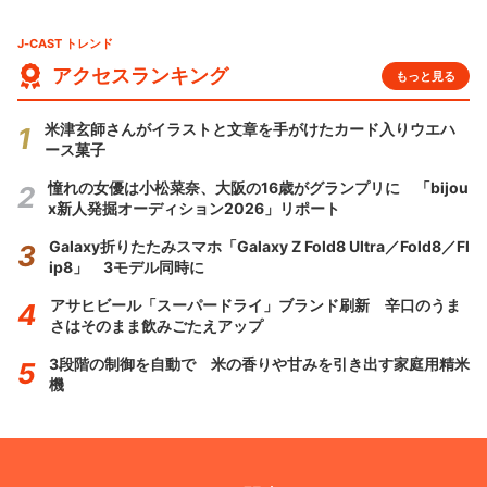
J-CAST トレンド
アクセスランキング
もっと見る
米津玄師さんがイラストと文章を手がけたカード入りウエハ
ース菓子
憧れの女優は小松菜奈、大阪の16歳がグランプリに 「bijou
x新人発掘オーディション2026」リポート
Galaxy折りたたみスマホ「Galaxy Z Fold8 Ultra／Fold8／Fl
ip8」 3モデル同時に
アサヒビール「スーパードライ」ブランド刷新 辛口のうま
さはそのまま飲みごたえアップ
3段階の制御を自動で 米の香りや甘みを引き出す家庭用精米
機