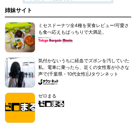
姉妹サイト
ミセスドーナツ全4種を実食レビュー!可愛さ
も食べ応えもばっちりで大満足。
気付かないうちに経血でズボンを汚していた
私。電車に乗ったら、近くの女性客が小さな
声で(千葉県・10代女性)|Jタウンネット
ゼロまる