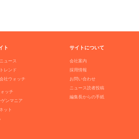
イト
サイトについて
Tニュース
会社案内
Tトレンド
採用情報
ST会社ウォッチ
お問い合わせ
ニュース読者投稿
ウォッチ
編集長からの手紙
ーゲンマニア
ネット
る