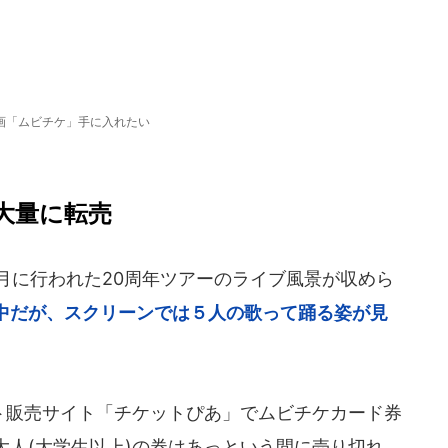
画「ムビチケ」手に入れたい
大量に転売
12月に行われた20周年ツアーのライブ風景が収めら
中だが、スクリーンでは５人の歌って踊る姿が見
ット販売サイト「チケットぴあ」でムビチケカード券
大人(大学生以上)の券はあっという間に売り切れ。