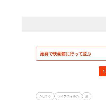
始発で映画館に行って並ぶ
1
ムビチケ
ライブフィルム
嵐