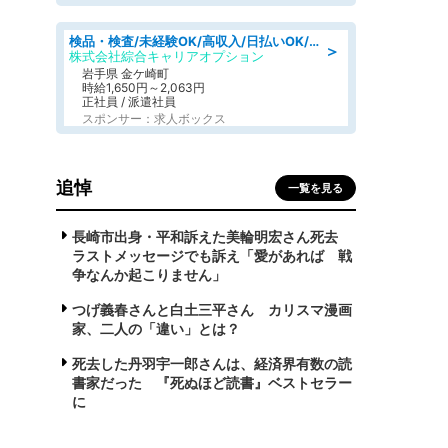
検品・検査/未経験OK/高収入/日払いOK/交替制/20・30・40代活躍中
＞
株式会社綜合キャリアオプション
岩手県 金ケ崎町
時給1,650円～2,063円
正社員 / 派遣社員
スポンサー：求人ボックス
追悼
一覧を見る
長崎市出身・平和訴えた美輪明宏さん死去
ラストメッセージでも訴え「愛があれば 戦
争なんか起こりません」
つげ義春さんと白土三平さん カリスマ漫画
家、二人の「違い」とは？
死去した丹羽宇一郎さんは、経済界有数の読
書家だった 『死ぬほど読書』ベストセラー
に