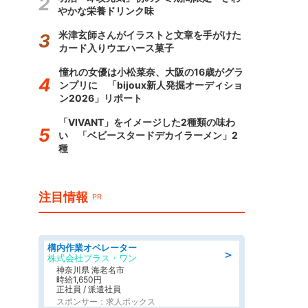
やかな栄養ドリンク味
米津玄師さんがイラストと文章を手がけた
カード入りウエハース菓子
憧れの女優は小松菜奈、大阪の16歳がグラ
ンプリに 「bijoux新人発掘オーディショ
ン2026」リポート
「VIVANT」をイメージした2種類の味わ
い 「ベビースタードデカイラーメン」2
種
注目情報
PR
構内作業オペレーター
＞
株式会社プラス・ワン
神奈川県 海老名市
時給1,650円
正社員 / 派遣社員
スポンサー：求人ボックス