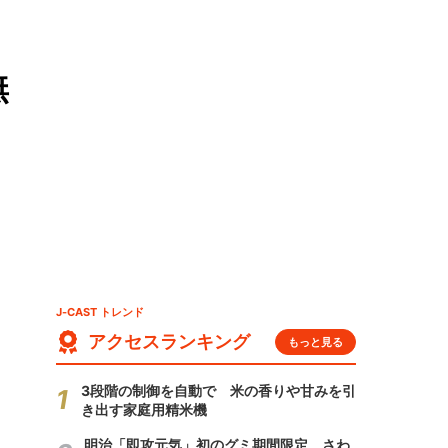
無
J-CAST トレンド
アクセスランキング
もっと見る
3段階の制御を自動で 米の香りや甘みを引
き出す家庭用精米機
明治「即攻元気」初のグミ期間限定 さわ