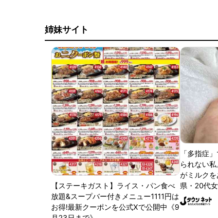
姉妹サイト
「多指症」
られない私
がミルクをあ
【ステーキガスト】ライス・パン食べ
県・20代女
放題&スープバー付きメニュー1111円は
お得!最新クーポンを公式Xで公開中《9
月23日まで》