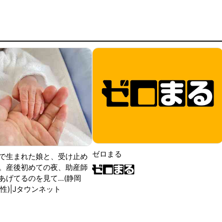
ゼロまる
で生まれた娘と、受け止め
。産後初めての夜、助産師
げてるのを見て...(静岡
性)|Jタウンネット