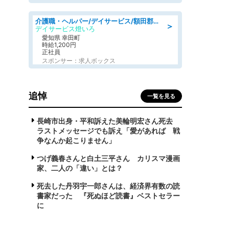
介護職・ヘルパー/デイサービス/額田郡幸田町/JR東海道本線 幸田/愛知県
＞
デイサービス燈いろ
愛知県 幸田町
時給1,200円
正社員
スポンサー：求人ボックス
追悼
一覧を見る
長崎市出身・平和訴えた美輪明宏さん死去
ラストメッセージでも訴え「愛があれば 戦
争なんか起こりません」
つげ義春さんと白土三平さん カリスマ漫画
家、二人の「違い」とは？
死去した丹羽宇一郎さんは、経済界有数の読
書家だった 『死ぬほど読書』ベストセラー
に