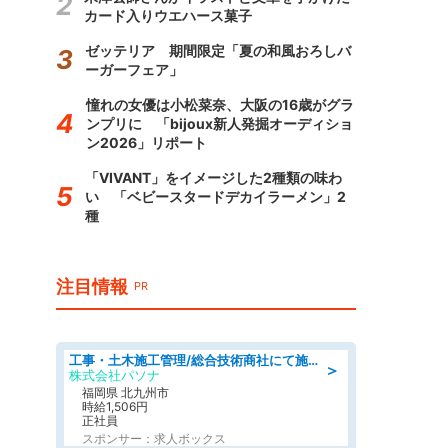
カード入りウエハース菓子
ゼッテリア 期間限定「夏の和風おろしバ
ーガーフェア」
憧れの女優は小松菜奈、大阪の16歳がグラ
ンプリに 「bijoux新人発掘オーディショ
ン2026」リポート
「VIVANT」をイメージした2種類の味わ
い 「ベビースタードデカイラーメン」2
種
注目情報
PR
工事・土木施工管理/総合技術商社にて施工管理のお仕事/即日勤務可/車通勤可/工事・土木施工管理/生産・品質管理
＞
株式会社パソナ
福岡県 北九州市
時給1,506円
正社員
スポンサー：求人ボックス