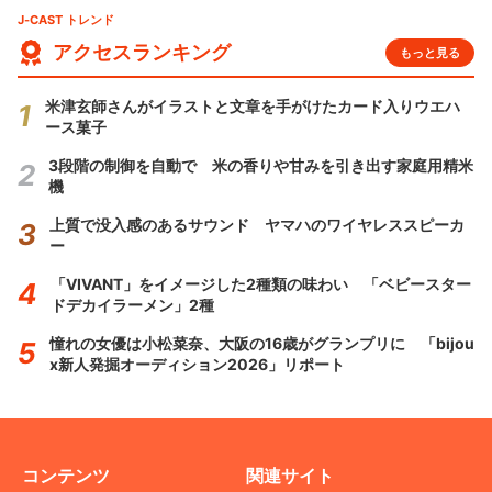
J-CAST トレンド
アクセスランキング
もっと見る
米津玄師さんがイラストと文章を手がけたカード入りウエハ
ース菓子
3段階の制御を自動で 米の香りや甘みを引き出す家庭用精米
機
上質で没入感のあるサウンド ヤマハのワイヤレススピーカ
ー
「VIVANT」をイメージした2種類の味わい 「ベビースター
ドデカイラーメン」2種
憧れの女優は小松菜奈、大阪の16歳がグランプリに 「bijou
x新人発掘オーディション2026」リポート
コンテンツ
関連サイト