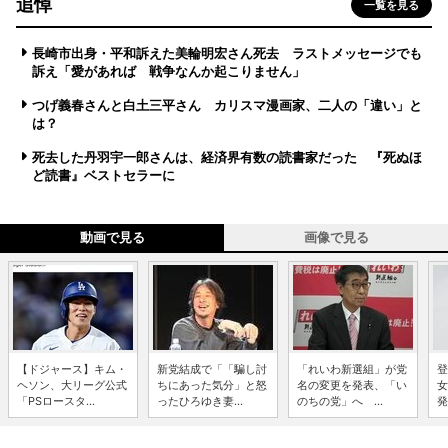
追悼
一覧を見る
長崎市出身・平和訴えた美輪明宏さん死去 ラストメッセージでも
訴え「愛があれば 戦争なんか起こりません」
つげ義春さんと白土三平さん カリスマ漫画家、二人の「違い」と
は？
死去した丹羽宇一郎さんは、経済界有数の読書家だった 『死ぬほ
ど読書』ベストセラーに
動画で見る
画像で見る
【ドジャース】キム・
新党結成で「「騙し討
「れいわ新選組」が党
登
ヘソン、大リーグ公式
ちにあった気分」と怒
名の変更を発表、「い
女
「PSロースタ...
ったひろゆき妻...
のちの党」へ ...
発