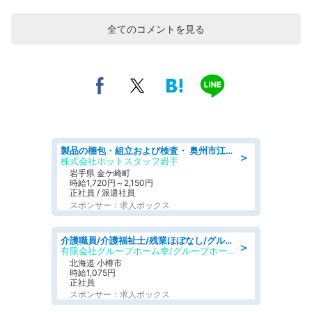
全てのコメントを見る
製品の梱包・組立および検査・ 奥州市江刺/大手企業で長期安定 梱包・検査・組立/半年経過毎に5万円の報奨金有
＞
株式会社ホットスタッフ岩手
岩手県 金ケ崎町
時給1,720円～2,150円
正社員 / 派遣社員
スポンサー：求人ボックス
介護職員/介護福祉士/残業ほぼなし/グループホームの介護職/日勤のみ
＞
有限会社グループホーム幸/グループホーム 幸
北海道 小樽市
時給1,075円
正社員
スポンサー：求人ボックス