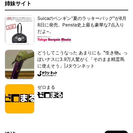
姉妹サイト
Suicaのペンギン"夏のラッキーバッグ"が8月
8日に発売。Pensta史上最も豪華な7点入り
だよ~。
どうしてこうなった あまりにも〝生き物〟っ
ぽいナスに3.9万人驚がく「そのまま精霊馬
に使えそう」|Jタウンネット
ゼロまる