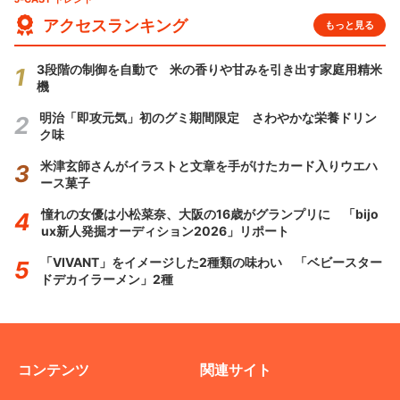
アクセスランキング
もっと見る
3段階の制御を自動で 米の香りや甘みを引き出す家庭用精米
機
明治「即攻元気」初のグミ期間限定 さわやかな栄養ドリン
ク味
米津玄師さんがイラストと文章を手がけたカード入りウエハ
ース菓子
憧れの女優は小松菜奈、大阪の16歳がグランプリに 「bijo
ux新人発掘オーディション2026」リポート
「VIVANT」をイメージした2種類の味わい 「ベビースター
ドデカイラーメン」2種
コンテンツ
関連サイト