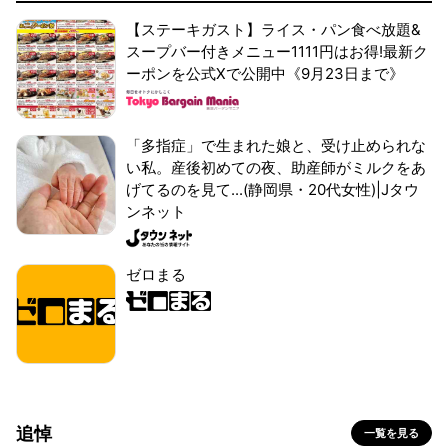
【ステーキガスト】ライス・パン食べ放題&
スープバー付きメニュー1111円はお得!最新ク
ーポンを公式Xで公開中《9月23日まで》
「多指症」で生まれた娘と、受け止められな
い私。産後初めての夜、助産師がミルクをあ
げてるのを見て...(静岡県・20代女性)|Jタウ
ンネット
ゼロまる
追悼
一覧を見る