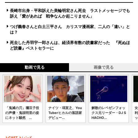
長崎市出身・平和訴えた美輪明宏さん死去 ラストメッセージでも
訴え「愛があれば 戦争なんか起こりません」
つげ義春さんと白土三平さん カリスマ漫画家、二人の「違い」と
は？
死去した丹羽宇一郎さんは、経済界有数の読書家だった 『死ぬほ
ど読書』ベストセラーに
動画で見る
画像で見る
「鬼滅の刃」禰豆子役
ナイツ・塙宣之、You
解散のレペゼンフォッ
女
の声優・鬼頭明里の姿
Tuberヒカルの落語家
クス元リーダー・DJ S
利
にネット騒然 ...
デビュー...
HACHO...
ッ
J-CAST トレンド