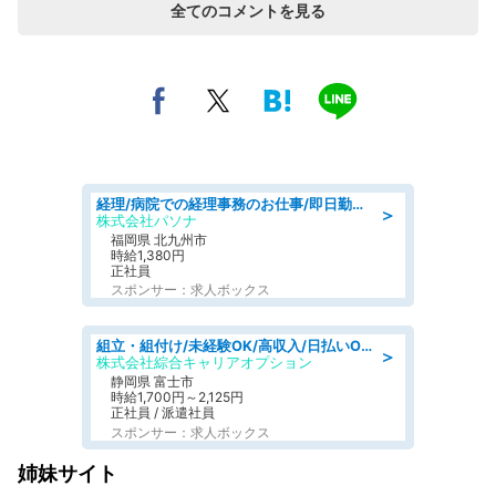
全てのコメントを見る
経理/病院での経理事務のお仕事/即日勤務可/車通勤可/経理/一般事務
＞
株式会社パソナ
福岡県 北九州市
時給1,380円
正社員
スポンサー：求人ボックス
組立・組付け/未経験OK/高収入/日払いOK/交替制/20・30・40代活躍中
＞
株式会社綜合キャリアオプション
静岡県 富士市
時給1,700円～2,125円
正社員 / 派遣社員
スポンサー：求人ボックス
姉妹サイト