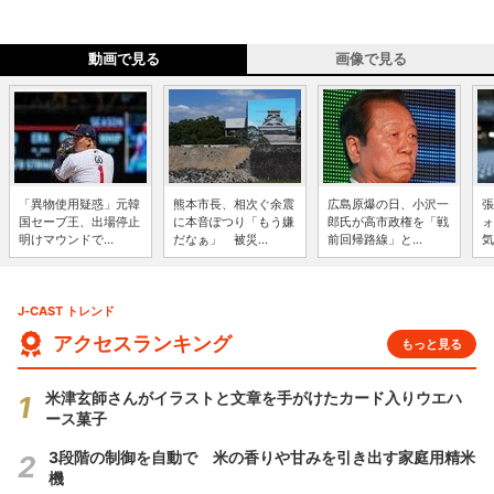
動画で見る
画像で見る
「異物使用疑惑」元韓
熊本市長、相次ぐ余震
広島原爆の日、小沢一
張
国セーブ王、出場停止
に本音ぽつり「もう嫌
郎氏が高市政権を「戦
ォ
明けマウンドで...
だなぁ」 被災...
前回帰路線」と...
気
J-CAST トレンド
アクセスランキング
もっと見る
米津玄師さんがイラストと文章を手がけたカード入りウエハ
ース菓子
3段階の制御を自動で 米の香りや甘みを引き出す家庭用精米
機