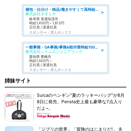
梱包・仕分け・検品/働きやすくて高時給の仕分け作業長期休暇充実/残業なし
＞
株式会社オオミヤ
岐阜県 美濃加茂市
時給1,450円～1,813円
正社員 / 派遣社員
スポンサー：求人ボックス
一般事務・OA事務/事務&軽作業時給1500円土日祝休み各種社保完備
＞
株式会社シスムエンジニアリング
愛知県 豊橋市
時給1,500円～
正社員 / 派遣社員
スポンサー：求人ボックス
姉妹サイト
Suicaのペンギン"夏のラッキーバッグ"が8月
8日に発売。Pensta史上最も豪華な7点入り
だよ~。
「ジブリの世界」「冒険のはじまりだ!」 夫