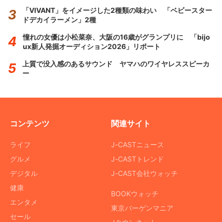
「VIVANT」をイメージした2種類の味わい 「ベビースター
ドデカイラーメン」2種
憧れの女優は小松菜奈、大阪の16歳がグランプリに 「bijo
ux新人発掘オーディション2026」リポート
上質で没入感のあるサウンド ヤマハのワイヤレススピーカ
ー
コンテンツ
関連サイト
ライフ
J-CASTニュース
グルメ
J-CASTトレンド
デジタル
J-CAST会社ウォッチ
健康
BOOKウォッチ
エンタメ
東京バーゲンマニア
セール