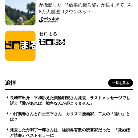
が撮影した〝1歳娘の後ろ姿〟が良すぎて...4.
8万人感激|Jタウンネット
ゼロまる
追悼
一覧を見る
長崎市出身・平和訴えた美輪明宏さん死去 ラストメッセージでも
訴え「愛があれば 戦争なんか起こりません」
つげ義春さんと白土三平さん カリスマ漫画家、二人の「違い」と
は？
死去した丹羽宇一郎さんは、経済界有数の読書家だった 『死ぬほ
ど読書』ベストセラーに