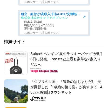
スポンサー：求人ボックス
組立・組付け/高収入/日払いOK/交替制/20・30・40代活躍中/製造 工場
＞
株式会社綜合キャリアオプション
熊本県 菊陽町
時給1,600円～2,000円
正社員 / 派遣社員
スポンサー：求人ボックス
姉妹サイト
Suicaのペンギン"夏のラッキーバッグ"が8月
8日に発売。Pensta史上最も豪華な7点入り
だよ~。
「ジブリの世界」「冒険のはじまりだ!」 夫
が撮影した〝1歳娘の後ろ姿〟が良すぎて...4.
8万人感激|Jタウンネット