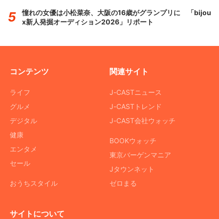
憧れの女優は小松菜奈、大阪の16歳がグランプリに 「bijou
x新人発掘オーディション2026」リポート
コンテンツ
関連サイト
ライフ
J-CASTニュース
グルメ
J-CASTトレンド
デジタル
J-CAST会社ウォッチ
健康
BOOKウォッチ
エンタメ
東京バーゲンマニア
セール
Jタウンネット
おうちスタイル
ゼロまる
サイトについて