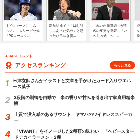
【ドジャース】キム・
新党結成で「「騙し討
「れいわ新選組」が党
登
ヘソン、大リーグ公式
ちにあった気分」と怒
名の変更を発表、「い
女
「PSロースタ...
ったひろゆき妻...
のちの党」へ ...
発
J-CAST トレンド
アクセスランキング
もっと見る
米津玄師さんがイラストと文章を手がけたカード入りウエハ
ース菓子
3段階の制御を自動で 米の香りや甘みを引き出す家庭用精米
機
上質で没入感のあるサウンド ヤマハのワイヤレススピーカ
ー
「VIVANT」をイメージした2種類の味わい 「ベビースター
ドデカイラーメン」2種