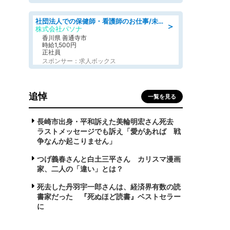
社団法人での保健師・看護師のお仕事/未経験OK/要資格:普通免許、保健師、正看護師
＞
株式会社パソナ
香川県 善通寺市
時給1,500円
正社員
スポンサー：求人ボックス
追悼
一覧を見る
長崎市出身・平和訴えた美輪明宏さん死去
ラストメッセージでも訴え「愛があれば 戦
争なんか起こりません」
つげ義春さんと白土三平さん カリスマ漫画
家、二人の「違い」とは？
死去した丹羽宇一郎さんは、経済界有数の読
書家だった 『死ぬほど読書』ベストセラー
に