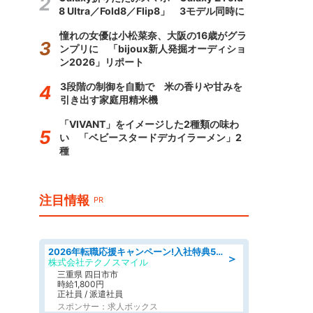
8 Ultra／Fold8／Flip8」 3モデル同時に
憧れの女優は小松菜奈、大阪の16歳がグラ
ンプリに 「bijoux新人発掘オーディショ
ン2026」リポート
3段階の制御を自動で 米の香りや甘みを
引き出す家庭用精米機
「VIVANT」をイメージした2種類の味わ
い 「ベビースタードデカイラーメン」2
種
注目情報
PR
2026年転職応援キャンペーン!入社特典58万円/デンソーで働こう!自動車工場で小型部品の検査業務 denso aichi
＞
株式会社テクノスマイル
三重県 四日市市
時給1,800円
正社員 / 派遣社員
スポンサー：求人ボックス