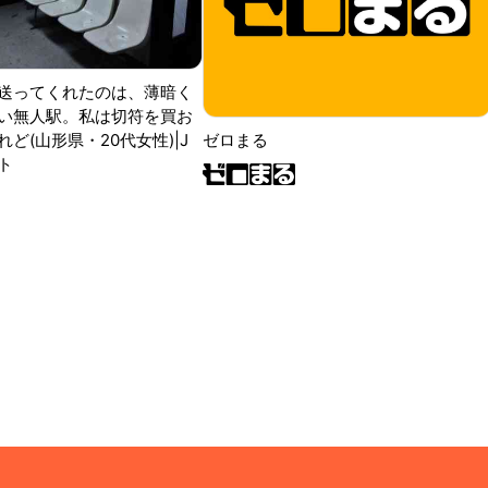
送ってくれたのは、薄暗く
い無人駅。私は切符を買お
ど(山形県・20代女性)|J
ゼロまる
ト