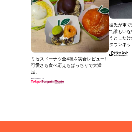
彼氏が車で
て誰もいな
うとしたけれ
タウンネッ
ミセスドーナツ全4種を実食レビュー!
可愛さも食べ応えもばっちりで大満
足。