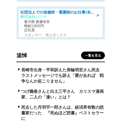
社団法人での保健師・看護師のお仕事/未経験OK/要資格:普通免許、保健師、正看護師
＞
株式会社パソナ
香川県 善通寺市
時給1,500円
正社員
スポンサー：求人ボックス
追悼
一覧を見る
長崎市出身・平和訴えた美輪明宏さん死去
ラストメッセージでも訴え「愛があれば 戦
争なんか起こりません」
つげ義春さんと白土三平さん カリスマ漫画
家、二人の「違い」とは？
死去した丹羽宇一郎さんは、経済界有数の読
書家だった 『死ぬほど読書』ベストセラー
に