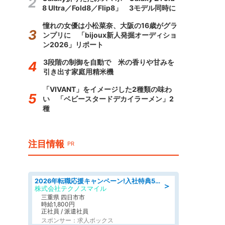
8 Ultra／Fold8／Flip8」 3モデル同時に
憧れの女優は小松菜奈、大阪の16歳がグラ
ンプリに 「bijoux新人発掘オーディショ
ン2026」リポート
3段階の制御を自動で 米の香りや甘みを
引き出す家庭用精米機
「VIVANT」をイメージした2種類の味わ
い 「ベビースタードデカイラーメン」2
種
注目情報
PR
2026年転職応援キャンペーン!入社特典58万円/デンソーで働こう!自動車工場で小型部品の検査業務 denso aichi
＞
株式会社テクノスマイル
三重県 四日市市
時給1,800円
正社員 / 派遣社員
スポンサー：求人ボックス