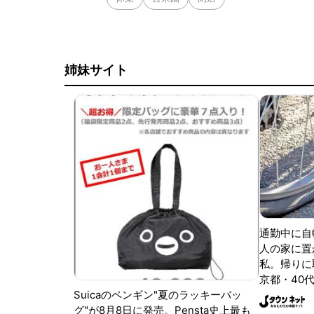
姉妹サイト
通勤中に自
人の家に置
私。帰りに取
京都・40代
Suicaのペンギン"夏のラッキーバッ
グ"が8月8日に発売。Pensta史上最も