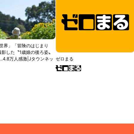
世界」「冒険のはじまり
が撮影した〝1歳娘の後ろ姿〟
ゼロまる
..4.8万人感激|Jタウンネッ