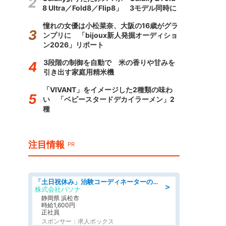
8 Ultra／Fold8／Flip8」 3モデル同時に
憧れの女優は小松菜奈、大阪の16歳がグラ
ンプリに 「bijoux新人発掘オーディショ
ン2026」リポート
3段階の制御を自動で 米の香りや甘みを
引き出す家庭用精米機
「VIVANT」をイメージした2種類の味わ
い 「ベビースタードデカイラーメン」2
種
注目情報
PR
「土日祝休み」治験コーディネーターのお仕事/未経験OK
＞
株式会社パソナ
静岡県 浜松市
時給1,600円
正社員
スポンサー：求人ボックス