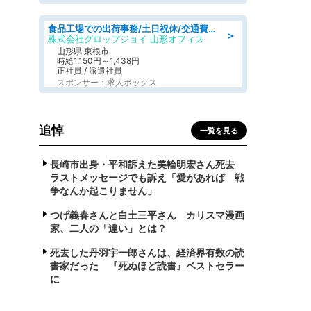
食品工場での出荷事務/土日祝休/交通費支給
＞
株式会社グロップジョイ 山形オフィス
山形県 東根市
時給1,150円～1,438円
正社員 / 派遣社員
スポンサー：求人ボックス
追悼
一覧を見る
長崎市出身・平和訴えた美輪明宏さん死去
ラストメッセージでも訴え「愛があれば 戦
争なんか起こりません」
つげ義春さんと白土三平さん カリスマ漫画
家、二人の「違い」とは？
死去した丹羽宇一郎さんは、経済界有数の読
書家だった 『死ぬほど読書』ベストセラー
に