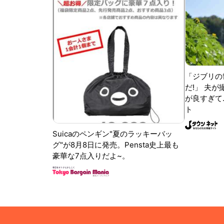
「ジブリの
だ!」 夫
が良すぎて.
ト
Suicaのペンギン"夏のラッキーバッ
グ"が8月8日に発売。Pensta史上最も
豪華な7点入りだよ~。