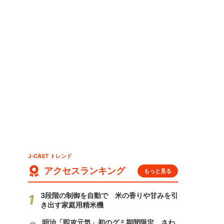
J-CAST トレンド
アクセスランキング
もっと見る
3段階の制御を自動で 米の香りや甘みを引
き出す家庭用精米機
明治「即攻元気」初のグミ期間限定 さわ