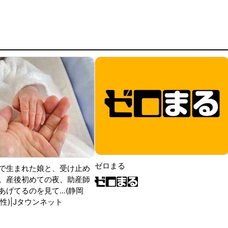
ゼロまる
で生まれた娘と、受け止め
。産後初めての夜、助産師
げてるのを見て...(静岡
性)|Jタウンネット