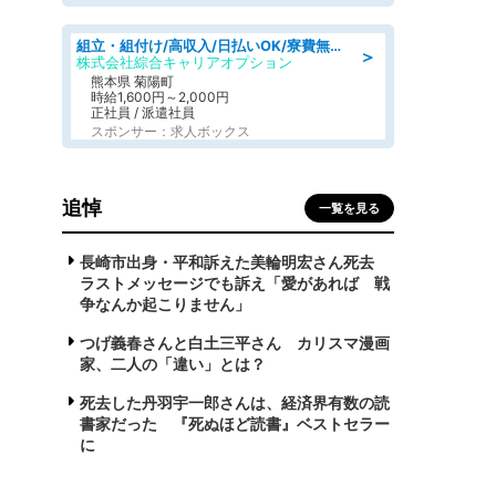
組立・組付け/高収入/日払いOK/寮費無料/交替制/20・30・40代活躍中
＞
株式会社綜合キャリアオプション
熊本県 菊陽町
時給1,600円～2,000円
正社員 / 派遣社員
スポンサー：求人ボックス
追悼
一覧を見る
長崎市出身・平和訴えた美輪明宏さん死去
ラストメッセージでも訴え「愛があれば 戦
争なんか起こりません」
つげ義春さんと白土三平さん カリスマ漫画
家、二人の「違い」とは？
死去した丹羽宇一郎さんは、経済界有数の読
書家だった 『死ぬほど読書』ベストセラー
に