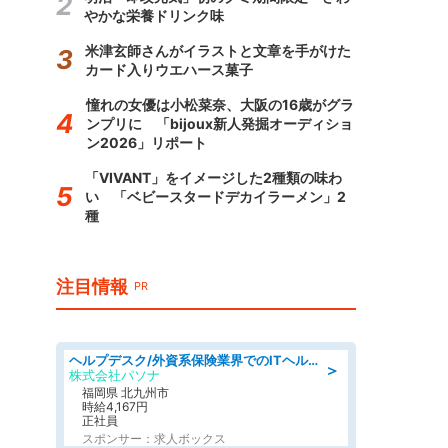
やかな栄養ドリンク味
米津玄師さんがイラストと文章を手がけた
カード入りウエハース菓子
憧れの女優は小松菜奈、大阪の16歳がグラ
ンプリに 「bijoux新人発掘オーディショ
ン2026」リポート
「VIVANT」をイメージした2種類の味わ
い 「ベビースタードデカイラーメン」2
種
注目情報
PR
ヘルプデスク/外資系保険業界でのITヘルプデスク業務/駅近/即日勤務可/ヘルプデスク
＞
株式会社パソナ
福岡県 北九州市
時給4,167円
正社員
スポンサー：求人ボックス