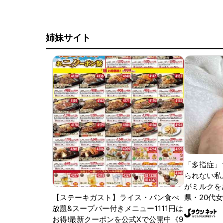
姉妹サイト
「多指症」
られない私
がミルクをあ
【ステーキガスト】ライス・パン食べ
県・20代女
放題&スープバー付きメニュー1111円は
お得!最新クーポンを公式Xで公開中《9