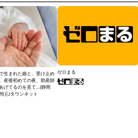
ゼロまる
で生まれた娘と、受け止め
。産後初めての夜、助産師
げてるのを見て...(静岡
性)|Jタウンネット