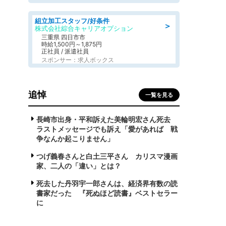
組立加工スタッフ/好条件
＞
株式会社綜合キャリアオプション
三重県 四日市市
時給1,500円～1,875円
正社員 / 派遣社員
スポンサー：求人ボックス
追悼
一覧を見る
長崎市出身・平和訴えた美輪明宏さん死去
ラストメッセージでも訴え「愛があれば 戦
争なんか起こりません」
つげ義春さんと白土三平さん カリスマ漫画
家、二人の「違い」とは？
死去した丹羽宇一郎さんは、経済界有数の読
書家だった 『死ぬほど読書』ベストセラー
に