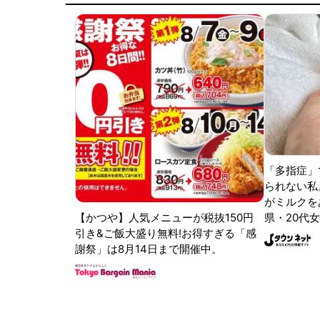
「多指症」
られない私
がミルクをあ
【かつや】人気メニューが税抜150円
県・20代女
引き&ご飯大盛り無料!お得すぎる「感
謝祭」は8月14日まで開催中。