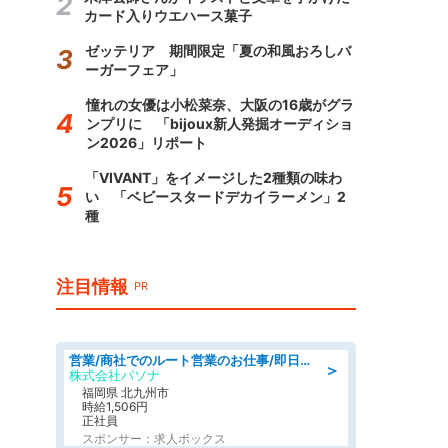
カード入りウエハース菓子
ゼッテリア 期間限定「夏の和風おろしバ
ーガーフェア」
憧れの女優は小松菜奈、大阪の16歳がグラ
ンプリに 「bijoux新人発掘オーディショ
ン2026」リポート
「VIVANT」をイメージした2種類の味わ
い 「ベビースタードデカイラーメン」2
種
注目情報
PR
営業/商社でのルート営業のお仕事/即日勤務可/車通勤可/営業
＞
株式会社パソナ
福岡県 北九州市
時給1,506円
正社員
スポンサー：求人ボックス