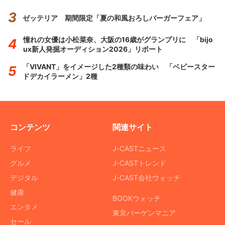
ゼッテリア 期間限定「夏の和風おろしバーガーフェア」
憧れの女優は小松菜奈、大阪の16歳がグランプリに 「bijo
ux新人発掘オーディション2026」リポート
「VIVANT」をイメージした2種類の味わい 「ベビースター
ドデカイラーメン」2種
コンテンツ
関連サイト
ライフ
J-CASTニュース
グルメ
J-CASTトレンド
デジタル
J-CAST会社ウォッチ
健康
BOOKウォッチ
エンタメ
東京バーゲンマニア
セール