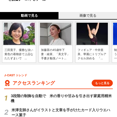
動画で見る
画像で見る
三田寛子、優雅な淡い
加藤茶の45歳年下
フィギュア・中井亜
制
黄色の着物姿で上品な
妻・綾菜、「美文字」
美、華麗にトリプルア
う
たたずまいで ...
手書き勉強ノート...
クセル決める 「...
一
J-CAST トレンド
アクセスランキング
もっと見る
3段階の制御を自動で 米の香りや甘みを引き出す家庭用精米
機
米津玄師さんがイラストと文章を手がけたカード入りウエハ
ース菓子