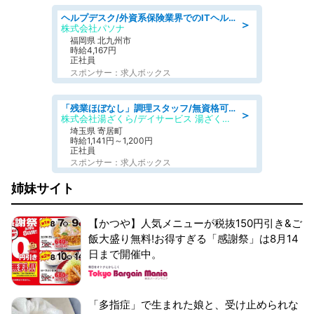
ヘルプデスク/外資系保険業界でのITヘルプデスク業務/駅近/即日勤務可/ヘルプデスク
＞
株式会社パソナ
福岡県 北九州市
時給4,167円
正社員
スポンサー：求人ボックス
「残業ほぼなし」調理スタッフ/無資格可/正職員/日勤のみ/デイサービス/社会保障完備
＞
株式会社湯ざくら/デイサービス 湯ざくらケアリゾート
埼玉県 寄居町
時給1,141円～1,200円
正社員
スポンサー：求人ボックス
姉妹サイト
【かつや】人気メニューが税抜150円引き&ご
飯大盛り無料!お得すぎる「感謝祭」は8月14
日まで開催中。
「多指症」で生まれた娘と、受け止められな