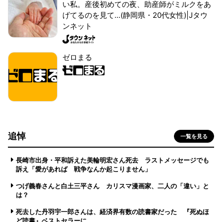
い私。産後初めての夜、助産師がミルクをあ
げてるのを見て...(静岡県・20代女性)|Jタウ
ンネット
ゼロまる
追悼
一覧を見る
長崎市出身・平和訴えた美輪明宏さん死去 ラストメッセージでも
訴え「愛があれば 戦争なんか起こりません」
つげ義春さんと白土三平さん カリスマ漫画家、二人の「違い」と
は？
死去した丹羽宇一郎さんは、経済界有数の読書家だった 『死ぬほ
ど読書』ベストセラーに