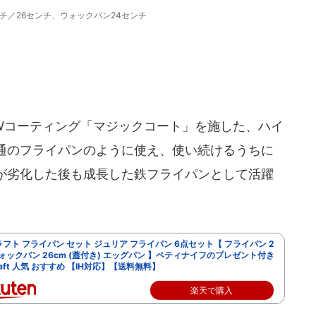
チ／26センチ、ウォックパン24センチ
コーティング「マジックコート」を施した、ハイ
通のフライパンのように使え、使い続けるうちに
が劣化した後も成長した鉄フライパンとして活躍
フト フライパン セット ジュリア フライパン 6点セット【 フライパン 2
ウォックパン 26cm (蓋付き) エッグパン 】ペティナイフのプレゼント付き
Craft 人気 おすすめ 【IH対応】【送料無料】
楽天で購入