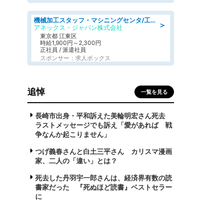
機械加工スタッフ・マシニングセンタ/工業系卒歓迎/未経験OK/急募/学歴不問/土日祝休みあり
＞
アネックス・ジャパン株式会社
東京都 江東区
時給1,900円～2,300円
正社員 / 派遣社員
スポンサー：求人ボックス
追悼
一覧を見る
長崎市出身・平和訴えた美輪明宏さん死去
ラストメッセージでも訴え「愛があれば 戦
争なんか起こりません」
つげ義春さんと白土三平さん カリスマ漫画
家、二人の「違い」とは？
死去した丹羽宇一郎さんは、経済界有数の読
書家だった 『死ぬほど読書』ベストセラー
に