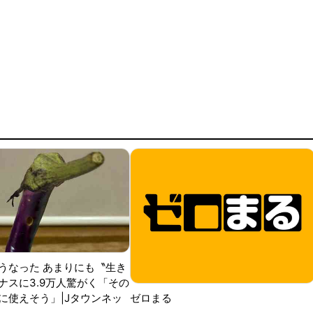
うなった あまりにも〝生き
ナスに3.9万人驚がく「その
に使えそう」|Jタウンネッ
ゼロまる