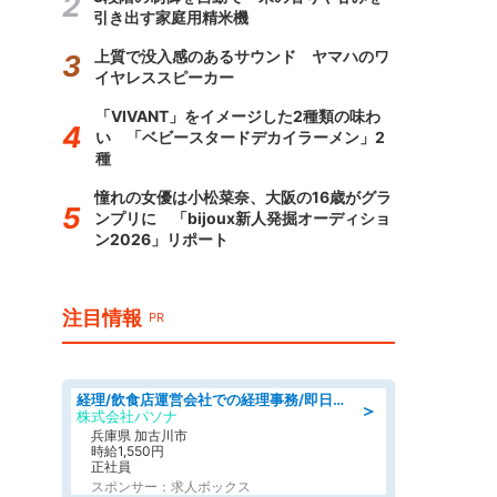
引き出す家庭用精米機
上質で没入感のあるサウンド ヤマハのワ
イヤレススピーカー
「VIVANT」をイメージした2種類の味わ
い 「ベビースタードデカイラーメン」2
種
憧れの女優は小松菜奈、大阪の16歳がグラ
ンプリに 「bijoux新人発掘オーディショ
ン2026」リポート
注目情報
PR
経理/飲食店運営会社での経理事務/即日勤務可/車通勤可/経理/一般事務
＞
株式会社パソナ
兵庫県 加古川市
時給1,550円
正社員
スポンサー：求人ボックス