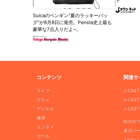
ト
Suicaのペンギン"夏のラッキーバッ
グ"が8月8日に発売。Pensta史上最も
豪華な7点入りだよ~。
コンテンツ
関連サ
ライフ
J-CAS
グルメ
J-CAS
デジタル
J-CA
健康
BOOK
エンタメ
東京バ
セール
Jタウン