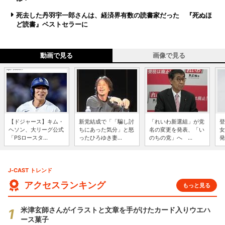
死去した丹羽宇一郎さんは、経済界有数の読書家だった 『死ぬほ
ど読書』ベストセラーに
動画で見る
画像で見る
【ドジャース】キム・
新党結成で「「騙し討
「れいわ新選組」が党
登
ヘソン、大リーグ公式
ちにあった気分」と怒
名の変更を発表、「い
女
「PSロースタ...
ったひろゆき妻...
のちの党」へ ...
発
J-CAST トレンド
アクセスランキング
もっと見る
米津玄師さんがイラストと文章を手がけたカード入りウエハ
ース菓子