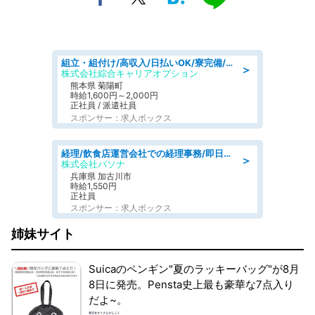
組立・組付け/高収入/日払いOK/寮完備/交替制/20・30・40代活躍中
＞
株式会社綜合キャリアオプション
熊本県 菊陽町
時給1,600円～2,000円
正社員 / 派遣社員
スポンサー：求人ボックス
経理/飲食店運営会社での経理事務/即日勤務可/車通勤可/経理/一般事務
＞
株式会社パソナ
兵庫県 加古川市
時給1,550円
正社員
スポンサー：求人ボックス
姉妹サイト
Suicaのペンギン"夏のラッキーバッグ"が8月
8日に発売。Pensta史上最も豪華な7点入り
だよ~。