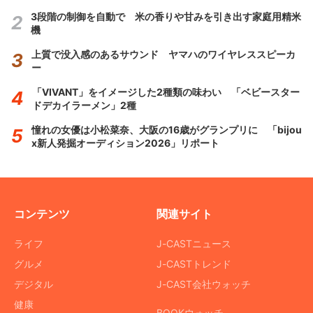
3段階の制御を自動で 米の香りや甘みを引き出す家庭用精米
機
上質で没入感のあるサウンド ヤマハのワイヤレススピーカ
ー
「VIVANT」をイメージした2種類の味わい 「ベビースター
ドデカイラーメン」2種
憧れの女優は小松菜奈、大阪の16歳がグランプリに 「bijou
x新人発掘オーディション2026」リポート
コンテンツ
関連サイト
ライフ
J-CASTニュース
グルメ
J-CASTトレンド
デジタル
J-CAST会社ウォッチ
健康
BOOKウォッチ