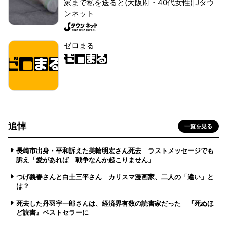
家まで私を送ると(大阪府・40代女性)|Jタウ
ンネット
ゼロまる
追悼
一覧を見る
長崎市出身・平和訴えた美輪明宏さん死去 ラストメッセージでも
訴え「愛があれば 戦争なんか起こりません」
つげ義春さんと白土三平さん カリスマ漫画家、二人の「違い」と
は？
死去した丹羽宇一郎さんは、経済界有数の読書家だった 『死ぬほ
ど読書』ベストセラーに