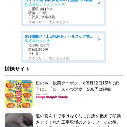
＞
株式会社テクノスマイル
三重県 四日市市
時給1,800円
正社員 / 派遣社員
スポンサー：求人ボックス
08月開始/「土日祝休み」ヘルスケア業界の産業保健師/高時給/未経験OK/要資格:保健師、正看護師
＞
株式会社パソナ
福岡県 福岡市
時給2,300円
正社員
スポンサー：求人ボックス
姉妹サイト
松のや「総菜クーポン」が8月12日15時で終
了に。「ロースかつ定食」500円は継続
道の真ん中で歩けなくなった所を抱えて移動
させてくれた工事現場のスタッフ。その後、