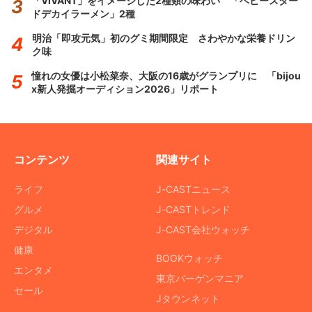
「VIVANT」をイメージした2種類の味わい 「ベビースター
ドデカイラーメン」2種
明治「即攻元気」初のグミ期間限定 さわやかな栄養ドリン
ク味
憧れの女優は小松菜奈、大阪の16歳がグランプリに 「bijou
x新人発掘オーディション2026」リポート
コンテンツ
関連サイト
ライフ
J-CASTニュース
グルメ
J-CASTトレンド
デジタル
J-CAST会社ウォッチ
健康
BOOKウォッチ
エンタメ
東京バーゲンマニア
セール
Jタウンネット