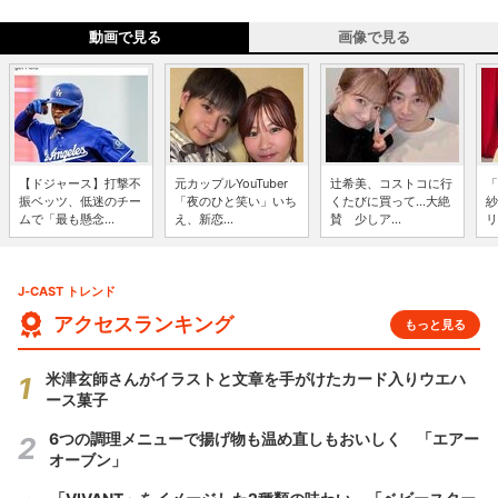
動画で見る
画像で見る
【ドジャース】打撃不
元カップルYouTuber
辻希美、コストコに行
「
振ベッツ、低迷のチー
「夜のひと笑い」いち
くたびに買って...大絶
紗
ムで「最も懸念...
え、新恋...
賛 少しア...
リ
J-CAST トレンド
アクセスランキング
もっと見る
米津玄師さんがイラストと文章を手がけたカード入りウエハ
ース菓子
6つの調理メニューで揚げ物も温め直しもおいしく 「エアー
オーブン」