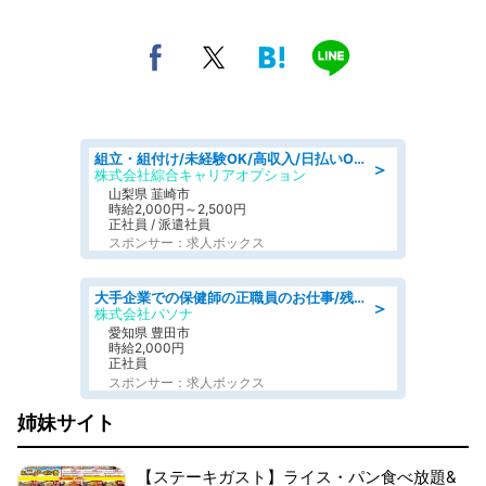
組立・組付け/未経験OK/高収入/日払いOK/寮費無料/日勤
＞
株式会社綜合キャリアオプション
山梨県 韮崎市
時給2,000円～2,500円
正社員 / 派遣社員
スポンサー：求人ボックス
大手企業での保健師の正職員のお仕事/残業なし/要資格:保健師
＞
株式会社パソナ
愛知県 豊田市
時給2,000円
正社員
スポンサー：求人ボックス
姉妹サイト
【ステーキガスト】ライス・パン食べ放題&