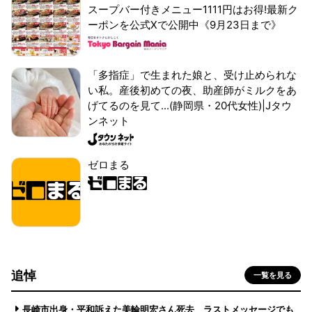
スープバー付きメニュー1111円はお得!最新ク
ーポンを公式Xで公開中《9月23日まで》
「多指症」で生まれた娘と、受け止められな
い私。産後初めての夜、助産師がミルクをあ
げてるのを見て...(静岡県・20代女性)|Jタウ
ンネット
ゼロまる
追悼
一覧を見る
長崎市出身・平和訴えた美輪明宏さん死去 ラストメッセージでも