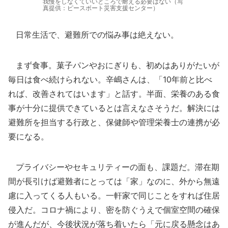
我慢をしなくていいところで耐える必要はない（写
真提供：ピースボート災害支援センター）
日常生活で、避難所での悩み事は絶えない。
まず食事。菓子パンやおにぎりも、初めはありがたいが
毎日は食べ続けられない。辛嶋さんは、「10年前と比べ
れば、改善されてはいます」と話す。半面、栄養のある食
事が十分に提供できているとは言えなさそうだ。解決には
避難所を担当する行政と、保健師や管理栄養士の連携が必
要になる。
プライバシーやセキュリティーの面も、課題だ。滞在期
間が長引けば避難者にとっては「家」なのに、外から無遠
慮に入ってくる人もいる。一軒家で同じことをすれば住居
侵入だ。コロナ禍により、密を防ぐうえで個室空間の確保
が進んだが、今後状況が落ち着いたら「元に戻る懸念はあ