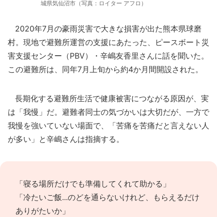
城県気仙沼市（写真：ロイター アフロ）
2020年7月の豪雨災害で大きな損害が出た熊本県球磨
村。現地で避難所運営の支援にあたった、ピースボート災
害支援センター（PBV）・辛嶋友香里さんに話を聞いた。
この避難所は、同年7月上旬から約4か月間開設された。
長期化する避難所生活で健康被害につながる原因が、実
は「我慢」だ。避難者同士の気づかいは大切だが、一方で
我慢を強いていない場面で、「苦痛を苦痛だと言えない人
が多い」と辛嶋さんは指摘する。
「寝る場所だけでも準備してくれて助かる」
「冷たいご飯...のどを通らないけれど、もらえるだけ
ありがたいか」