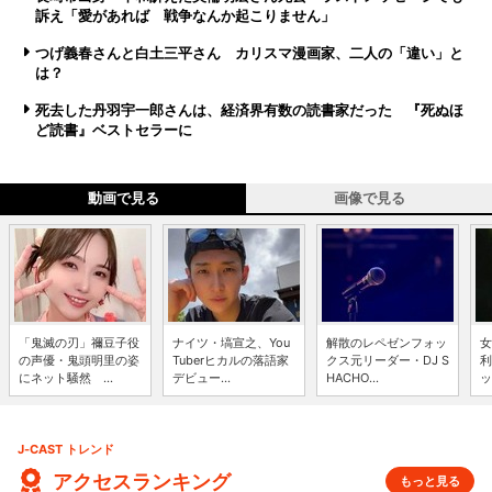
訴え「愛があれば 戦争なんか起こりません」
つげ義春さんと白土三平さん カリスマ漫画家、二人の「違い」と
は？
死去した丹羽宇一郎さんは、経済界有数の読書家だった 『死ぬほ
ど読書』ベストセラーに
動画で見る
画像で見る
「鬼滅の刃」禰豆子役
ナイツ・塙宣之、You
解散のレペゼンフォッ
女
の声優・鬼頭明里の姿
Tuberヒカルの落語家
クス元リーダー・DJ S
利
にネット騒然 ...
デビュー...
HACHO...
ッ
J-CAST トレンド
アクセスランキング
もっと見る