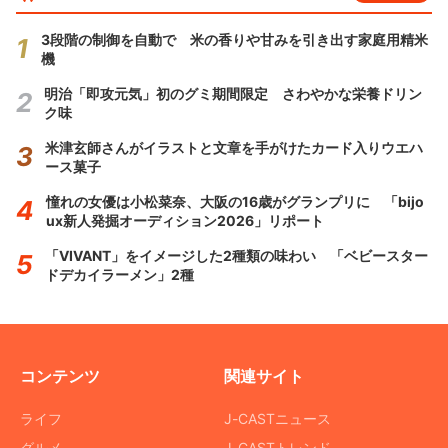
3段階の制御を自動で 米の香りや甘みを引き出す家庭用精米
機
明治「即攻元気」初のグミ期間限定 さわやかな栄養ドリン
ク味
米津玄師さんがイラストと文章を手がけたカード入りウエハ
ース菓子
憧れの女優は小松菜奈、大阪の16歳がグランプリに 「bijo
ux新人発掘オーディション2026」リポート
「VIVANT」をイメージした2種類の味わい 「ベビースター
ドデカイラーメン」2種
コンテンツ
関連サイト
ライフ
J-CASTニュース
グルメ
J-CASTトレンド