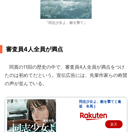
『同志少女よ、敵を撃て』
審査員4人全員が満点
同賞の11回の歴史の中で、審査員4人全員が満点をつけ
たのは初めてだという。宣伝広告には、先輩作家らの称賛
の声が並んでいる。
同志少女よ、敵を撃て [ 逢
坂 冬馬 ]
楽天