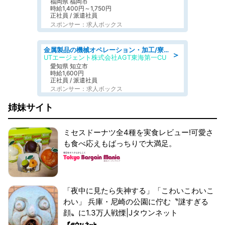
福岡県 福岡市
時給1,400円～1,750円
正社員 / 派遣社員
スポンサー：求人ボックス
金属製品の機械オペレーション・加工/寮完備/日払い/工場・製造
＞
UTエージェント株式会社AGT東海第一CU
愛知県 知立市
時給1,600円
正社員 / 派遣社員
スポンサー：求人ボックス
姉妹サイト
ミセスドーナツ全4種を実食レビュー!可愛さ
も食べ応えもばっちりで大満足。
「夜中に見たら失神する」「こわいこわいこ
わい」 兵庫・尼崎の公園に佇む〝謎すぎる
顔〟に1.3万人戦慄|Jタウンネット