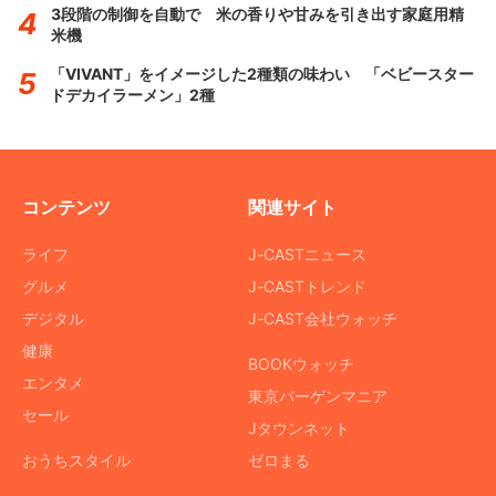
3段階の制御を自動で 米の香りや甘みを引き出す家庭用精
米機
「VIVANT」をイメージした2種類の味わい 「ベビースター
ドデカイラーメン」2種
コンテンツ
関連サイト
ライフ
J-CASTニュース
グルメ
J-CASTトレンド
デジタル
J-CAST会社ウォッチ
健康
BOOKウォッチ
エンタメ
東京バーゲンマニア
セール
Jタウンネット
おうちスタイル
ゼロまる