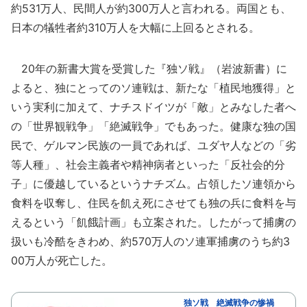
約531万人、民間人が約300万人と言われる。両国とも、
日本の犠牲者約310万人を大幅に上回るとされる。
20年の新書大賞を受賞した『独ソ戦』（岩波新書）に
よると、独にとってのソ連戦は、新たな「植民地獲得」と
いう実利に加えて、ナチスドイツが「敵」とみなした者へ
の「世界観戦争」「絶滅戦争」でもあった。健康な独の国
民で、ゲルマン民族の一員であれば、ユダヤ人などの「劣
等人種」、社会主義者や精神病者といった「反社会的分
子」に優越しているというナチズム。占領したソ連領から
食料を収奪し、住民を飢え死にさせても独の兵に食料を与
えるという「飢餓計画」も立案された。したがって捕虜の
扱いも冷酷をきわめ、約570万人のソ連軍捕虜のうち約3
00万人が死亡した。
独ソ戦 絶滅戦争の惨禍