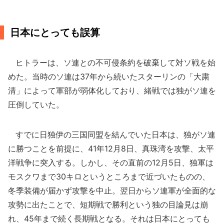
日本にとっても誤算
ヒトラーは、ソ連との不可侵条約を破棄して対ソ戦を始
めた。当時のソ連は37年から続いたスターリンの「大粛
清」によって軍部が弱体化しており、緒戦では独がソ連を
圧倒していた。
すでに日独伊の三国同盟を結んでいた日本は、独がソ連
に勝つことを前提に、41年12月8日、真珠湾を攻撃、太平
洋戦争に突入する。しかし、その直前の12月5日、独軍は
モスクワまで30キロというところまで近づいたものの、
冬季装備が届かず攻撃を中止。翌日からソ連軍が全面的な
攻勢に出たことで、短期戦で勝利という独の目論見は崩
れ、45年まで続く長期戦となる。それは日本にとっても