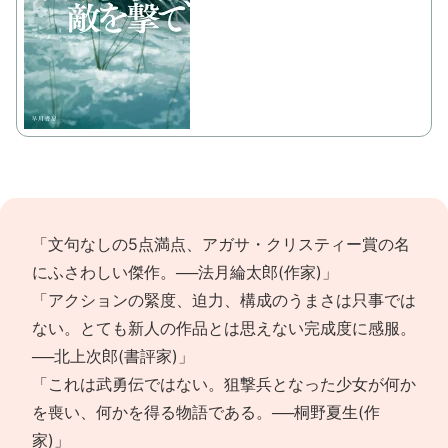
で購
入
「文句なしの5点満点、アガサ・クリスティー賞の名
にふさわしい傑作。──法月綸太郎(作家)」
「アクションの緊度、迫力、構成のうまさは只事では
ない。とても新人の作品とは思えない完成度に感服。
──北上次郎(書評家)」
「これは武勇伝ではない。狙撃兵となった少女が何か
を喪い、何かを得る物語である。──桐野夏生(作
家)」