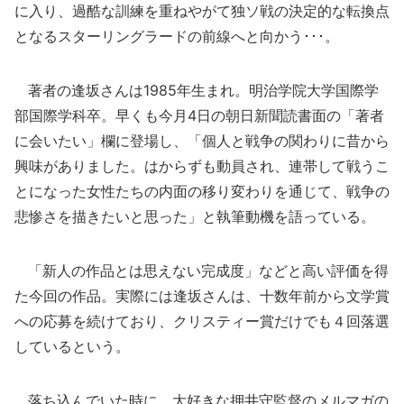
に入り、過酷な訓練を重ねやがて独ソ戦の決定的な転換点
となるスターリングラードの前線へと向かう･･･。
著者の逢坂さんは1985年生まれ。明治学院大学国際学
部国際学科卒。早くも今月4日の朝日新聞読書面の「著者
に会いたい」欄に登場し、「個人と戦争の関わりに昔から
興味がありました。はからずも動員され、連帯して戦うこ
とになった女性たちの内面の移り変わりを通じて、戦争の
悲惨さを描きたいと思った」と執筆動機を語っている。
「新人の作品とは思えない完成度」などと高い評価を得
た今回の作品。実際には逢坂さんは、十数年前から文学賞
への応募を続けており、クリスティー賞だけでも４回落選
しているという。
落ち込んでいた時に、大好きな押井守監督のメルマガの