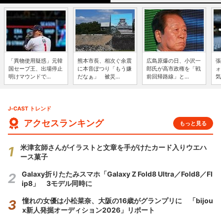
「異物使用疑惑」元韓
熊本市長、相次ぐ余震
広島原爆の日、小沢一
張
国セーブ王、出場停止
に本音ぽつり「もう嫌
郎氏が高市政権を「戦
ォ
明けマウンドで...
だなぁ」 被災...
前回帰路線」と...
気
J-CAST トレンド
アクセスランキング
もっと見る
米津玄師さんがイラストと文章を手がけたカード入りウエハ
ース菓子
Galaxy折りたたみスマホ「Galaxy Z Fold8 Ultra／Fold8／Fl
ip8」 3モデル同時に
憧れの女優は小松菜奈、大阪の16歳がグランプリに 「bijou
x新人発掘オーディション2026」リポート